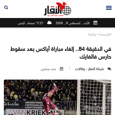
الأحد , اغسطس 9 , 2026
21℃ صنعاء, اليمن
-
الرئيسية
رياضة
في الدقيقة 84.. إلغاء مباراة أياكس بعد سقوط
حارس فالفايك
شبكة النقار - وكالات
منذ سنتين