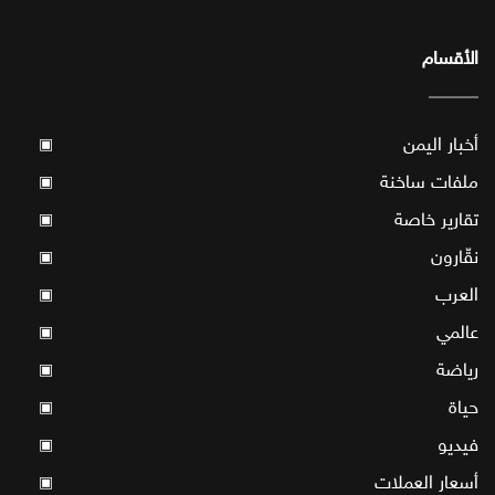
الأقسام
أخبار اليمن
▣
ملفات ساخنة
▣
تقارير خاصة
▣
نقّارون
▣
العرب
▣
عالمي
▣
رياضة
▣
حياة
▣
فيديو
▣
أسعار العملات
▣