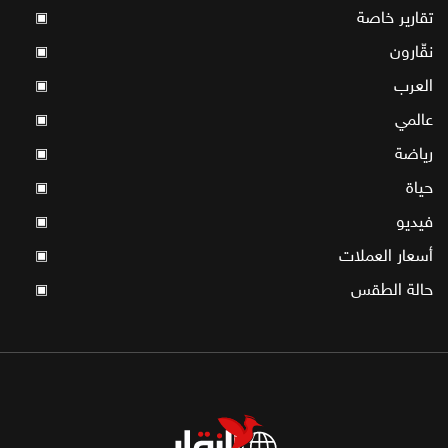
تقارير خاصة
▣
نقّارون
▣
العرب
▣
عالمي
▣
رياضة
▣
حياة
▣
فيديو
▣
أسعار العملات
▣
حالة الطقس
▣