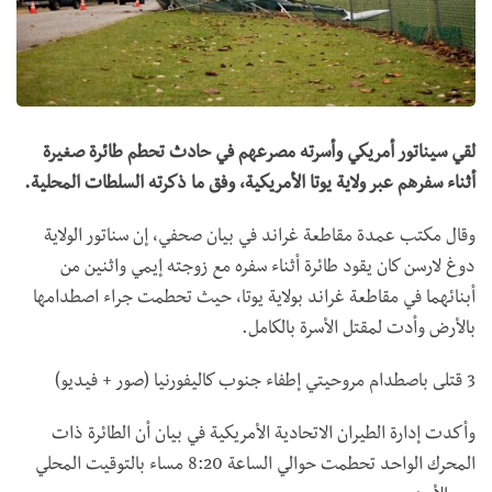
لقي سيناتور أمريكي وأسرته مصرعهم في حادث تحطم طائرة صغيرة
أثناء سفرهم عبر ولاية يوتا الأمريكية، وفق ما ذكرته السلطات المحلية.
وقال مكتب عمدة مقاطعة غراند في بيان صحفي، إن سناتور الولاية
دوغ لارسن كان يقود طائرة أثناء سفره مع زوجته إيمي واثنين من
أبنائهما في مقاطعة غراند بولاية يوتا، حيث تحطمت جراء اصطدامها
بالأرض وأدت لمقتل الأسرة بالكامل.
3 قتلى باصطدام مروحيتي إطفاء جنوب كاليفورنيا (صور + فيديو)
وأكدت إدارة الطيران الاتحادية الأمريكية في بيان أن الطائرة ذات
المحرك الواحد تحطمت حوالي الساعة 8:20 مساء بالتوقيت المحلي