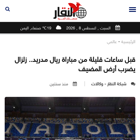
السبت , اغسطس 8 , 2026
19℃ صنعاء, اليمن
-
الرئيسية
عالمي
قبل ساعات قليلة من مباراة ريال مدريد.. زلزال
يضرب أرض المضيف
شبكة النقار - وكالات
منذ سنتين