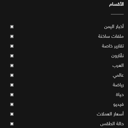
الأقسام
أخبار اليمن
▣
ملفات ساخنة
▣
تقارير خاصة
▣
نقّارون
▣
العرب
▣
عالمي
▣
رياضة
▣
حياة
▣
فيديو
▣
أسعار العملات
▣
حالة الطقس
▣