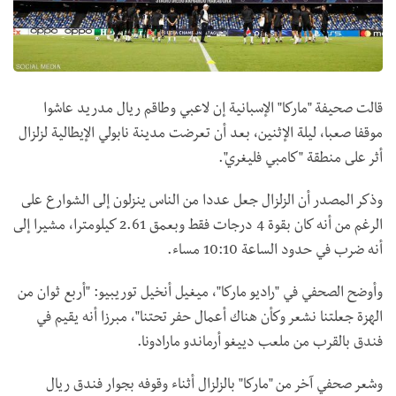
قالت صحيفة "ماركا" الإسبانية إن لاعبي وطاقم ريال مدريد عاشوا
موقفا صعبا، ليلة الإثنين، بعد أن تعرضت مدينة نابولي الإيطالية لزلزال
أثر على منطقة "كامبي فليغري".
وذكر المصدر أن الزلزال جعل عددا من الناس ينزلون إلى الشوارع على
الرغم من أنه كان بقوة 4 درجات فقط وبعمق 2.61 كيلومترا، مشيرا إلى
أنه ضرب في حدود الساعة 10:10 مساء.
وأوضح الصحفي في "راديو ماركا"، ميغيل أنخيل توريبيو: "أربع ثوان من
الهزة جعلتنا نشعر وكأن هناك أعمال حفر تحتنا"، مبرزا أنه يقيم في
فندق بالقرب من ملعب دييغو أرماندو مارادونا.
وشعر صحفي آخر من "ماركا" بالزلزال أثناء وقوفه بجوار فندق ريال