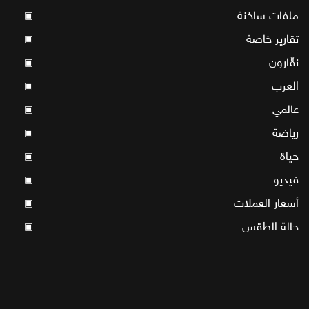
ملفات ساخنة
▣
تقارير خاصة
▣
نقّارون
▣
العرب
▣
عالمي
▣
رياضة
▣
حياة
▣
فيديو
▣
أسعار العملات
▣
حالة الطقس
▣