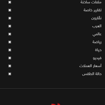
ملفات ساخنة
▣
تقارير خاصة
▣
نقّارون
▣
العرب
▣
عالمي
▣
رياضة
▣
حياة
▣
فيديو
▣
أسعار العملات
▣
حالة الطقس
▣