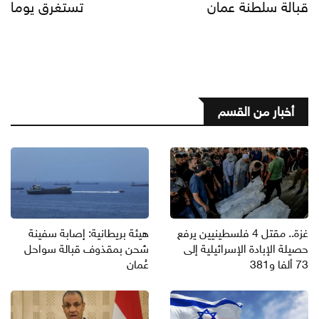
قبالة سلطنة عمان
تستغرق يوما
أخبار من القسم
غزة.. مقتل 4 فلسطينيين يرفع
هيئة بريطانية: إصابة سفينة
حصيلة الإبادة الإسرائيلية إلى
شحن بمقذوف قبالة سواحل
73 ألفا و381
عُمان