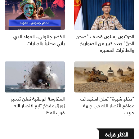
الحوثيون يعلنون قصف "صحن
الخضر جننوني.. المولد الذي
الجنّ" بعدد كبير من الصواريخ
يأتي مطلياً بالجبايات
والطائرات المسيرة
"دفاع شبوة" تعلن استهداف
المقاومة الوطنية تعلن تدمير
مواقع لأنصار الله في جبهة
زورق مفخخ تابع لانصار الله
حريب
قرب المخا
الاكثر قراءة