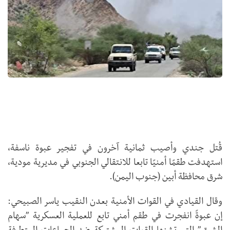
قُتل جندي وأصيب ثمانية آخرون في تفجير عبوة ناسفة،
استهدفت طقمًا أمنيًا تابعا للانتقالي الجنوبي في مديرية مودية،
شرق محافظة أبين (جنوب اليمن).
وقال القيادي في القوات الأمنية بعدن النقيب ياسر الصبيحي:
إن عبوةً انفجرت في طقم أمني تابع للعملية العسكرية ”سهام