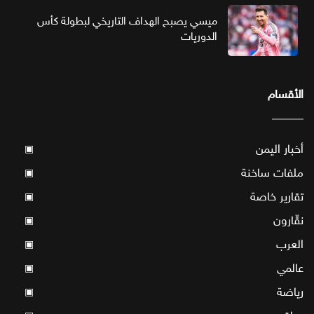
ميسي يصبح الهداف التاريخي لبطولة كأس
الدوريات
الأقسام
أخبار اليمن
▣
ملفات ساخنة
▣
تقارير خاصة
▣
نقّارون
▣
العرب
▣
عالمي
▣
رياضة
▣