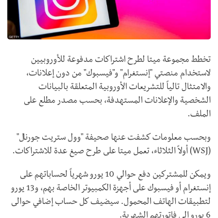
تخطط مجموعة ميتا لطرح اشتراكات مدفوعة للأوروبيين
لاستخدام منصتي "إنستغرام" و"فيسبوك" من دون إعلانات،
والامتثال تالياً للتشريعات الأوروبية المتعلقة بالبيانات
الشخصية والإعلانات المستهدفة، بحسب مصدر مطلع على
الملف.
وبحسب معلومات كشفت عنها صحيفة "وول ستريت جورنال"
(WSJ) أولاً الثلاثاء، تعمل ميتا على طرح صيغ عدة للاشتراكات.
ويمكن للمشتركين دفع حوالي 10 يورو شهرياً لحساباتهم على
إنستغرام أو فيسبوك على أجهزة الكمبيوتر الخاصة بهم، و13 يورو
لتطبيقات الهاتف المحمول. سيضيف كل حساب إضافي حوالى
6 يورو إلى فاتورتهم الشهرية.