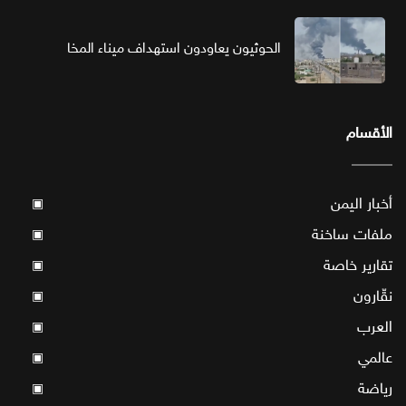
الحوثيون يعاودون استهداف ميناء المخا
الأقسام
أخبار اليمن
▣
ملفات ساخنة
▣
تقارير خاصة
▣
نقّارون
▣
العرب
▣
عالمي
▣
رياضة
▣