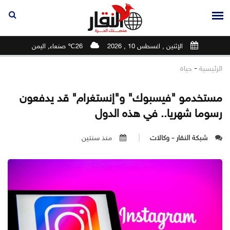
الإثنين , اغسطس 10 , 2026
26℃ صنعاء, اليمن
-
الرئيسية
حياة
مستخدمو "فيسبوك" و"إنستغرام" قد يدفعون
رسوما شهريا.. في هذه الدول
شبكة النقار - وكالات
منذ سنتين