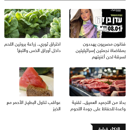
فنانون مصريون يهددون
اختراق ثوري.. زراعة بروتين اللحم
بمقاضاة نجمتين إسرائيليتين
داخل أوراق الخس والتبغ!
لسرقة لحن أغنيتهم
بدلا من التجميد العميق.. تقنية
عواقب تناول البطيخ الأحمر مع
واعدة للحفاظ على جودة اللحوم
الخبز
الاكثر قراءة