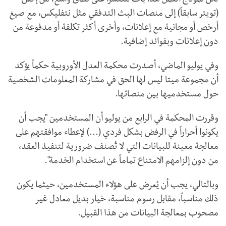
لكن نموذج العمل هذا بات منتشراً على نطاق واسع، من إكس
(تويتر سابقاً) إلى منصات البث التدفقي مثل نتفليكس، مع صيغ
أرخص أو مجانية مع إعلانات، وأخرى أكثر تكلفة أو مدفوعة من
دون إعلانات وبفوائد إضافية.
وفي يوليو الماضي، أصدرت محكمة العدل الأوروبية حكماً يؤكد
أن مجموعة ميتا ليس لها الحق في مشاركة المعلومات الشخصية
حول مستخدميها بين منصاتها.
وقررت المحكمة في الرابع من يوليو أن المستخدمين "يجب أن
يكونوا أحراراً في الرفض بشكل فردي (...) لإعطاء موافقتهم على
معالجة معينة للبيانات التي لا تُصنف ضرورية لتنفيذ العقد،
من دون إلزامهم الامتناع تماماً عن استخدام الخدمة".
وبالتالي، يجب أن يُعرض على هؤلاء المستخدمين، حيثما يكون
ذلك مناسباً، مقابل رسوم مناسبة، خيار بديل معادل غير
مصحوب بمعالجة البيانات من هذا القبيل.