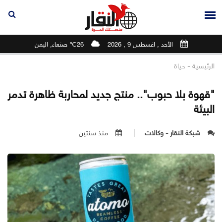
الأحد , اغسطس 9 , 2026
26℃ صنعاء, اليمن
-
الرئيسية
حياة
"قهوة بلا حبوب".. منتج جديد لمحاربة ظاهرة تدمر
البيئة
شبكة النقار - وكالات
منذ سنتين