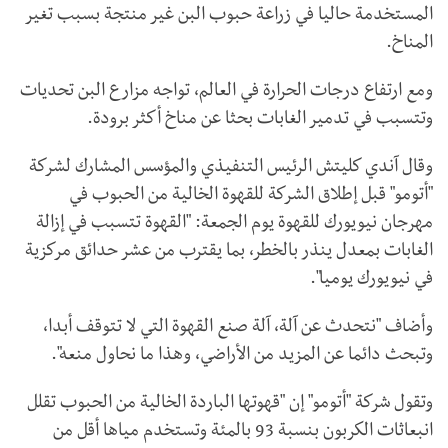
المستخدمة حاليا في زراعة حبوب البن غير منتجة بسبب تغير
المناخ.
ومع ارتفاع درجات الحرارة في العالم، تواجه مزارع البن تحديات
وتتسبب في تدمير الغابات بحثا عن مناخ أكثر برودة.
وقال آندي كليتش الرئيس التنفيذي والمؤسس المشارك لشركة
"أتومو" قبل إطلاق الشركة للقهوة الخالية من الحبوب في
مهرجان نيويورك للقهوة يوم الجمعة: "القهوة تتسبب في إزالة
الغابات بمعدل ينذر بالخطر، بما يقترب من عشر حدائق مركزية
في نيويورك يوميا".
وأضاف "نتحدث عن آلة، آلة صنع القهوة التي لا تتوقف أبدا،
وتبحث دائما عن المزيد من الأراضي، وهذا ما نحاول منعه".
وتقول شركة "أتومو" إن "قهوتها الباردة الخالية من الحبوب تقلل
انبعاثات الكربون بنسبة 93 بالمئة وتستخدم مياها أقل من