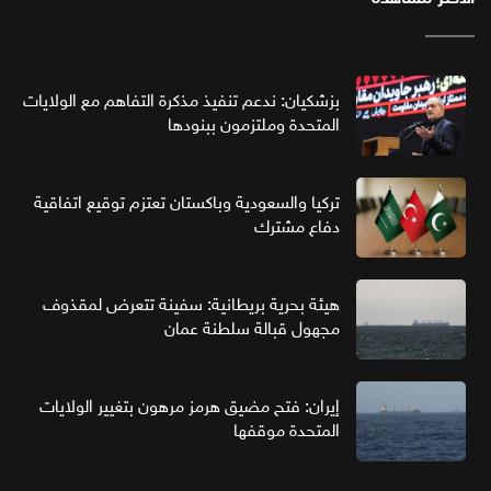
بزشكيان: ندعم تنفيذ مذكرة التفاهم مع الولايات
المتحدة وملتزمون ببنودها
تركيا والسعودية وباكستان تعتزم توقيع اتفاقية
دفاع مشترك
هيئة بحرية بريطانية: سفينة تتعرض لمقذوف
مجهول قبالة سلطنة عمان
إيران: فتح مضيق هرمز مرهون بتغيير الولايات
المتحدة موقفها