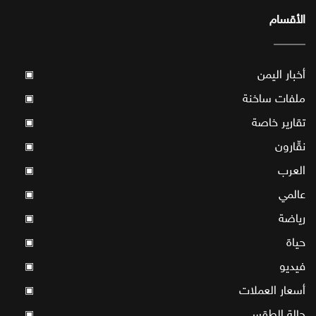
الأقسام
أخبار اليمن
▣
ملفات ساخنة
▣
تقارير خاصة
▣
نقّارون
▣
العرب
▣
عالمي
▣
رياضة
▣
حياة
▣
فيديو
▣
أسعار العملات
▣
حالة الطقس
▣