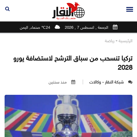
الجمعة , اغسطس 7 , 2026
24℃ صنعاء, اليمن
-
الرئيسية
رياضة
تركيا تنسحب من سباق الترشح لاستضافة يورو
2028
شبكة النقار - وكالات
منذ سنتين