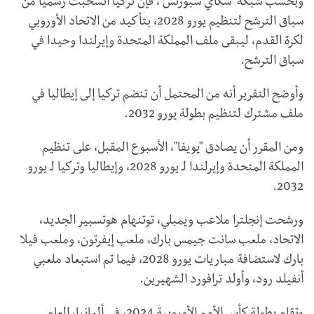
وبحسب شبكة "سكاي سبورتس"، فإن تركيا انسحبت رسميا من
سباق الترشح لتنظيم يورو 2028، بتأكيد من الاتحاد الأوروبي
لكرة القدم، ليبقى ملف المملكة المتحدة وإيرلندا وحيدا في
سباق الترشح.
وأوضح التقرير أنه من المحتمل أن تنضم تركيا إلى إيطاليا في
ملف مشترك لتنظيم بطولة يورو 2032.
ومن المقرر أن يصادق "يويفا"، الأسبوع المقبل، على تنظيم
المملكة المتحدة وإيرلندا لـ يورو 2028، وإيطاليا وتركيا لـ يورو
2032.
ورشحت إنجلترا ملاعب ويمبلي، توتنهام هوتسبير الجديد،
الاتحاد، ملعب سانت جيمس بارك، ملعب إيفرتون، وملعب فيلا
بارك لاستضافة مباريات يورو 2028، فيما تم استبعاد ملعبي
أنفيلد رود، وأولد ترافورد الشهيرين.