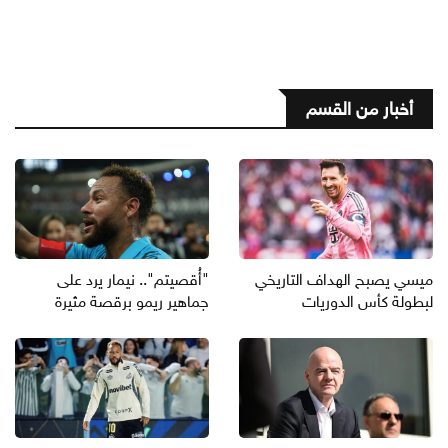
أخبار من القسم
ميسي يصبح الهداف التاريخي
"أُقصيتم".. نيمار يرد على
لبطولة كأس الدوريات
جماهير ريمو برقصة مثيرة