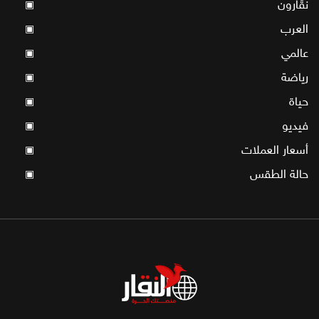
نقّارون
▣
العرب
▣
عالمي
▣
رياضة
▣
حياة
▣
فيديو
▣
أسعار العملات
▣
حالة الطقس
▣