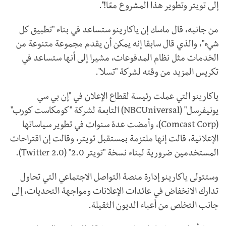
إلى تويتر وتطوير هذا المشروع معًا!".
من جانبه، قال ماسك إن ياكارينو ستساعد في بناء "تطبيق كل
شيء"، والذي قال سابقا إنه يمكن أن يقدم مجموعة متنوعة من
الخدمات مثل نظام المدفوعات، مشيرا إلى أنها ستساعد في
تكريس المزيد من وقته لشركة "تسلا".
ياكارينو التي عملت رئيسة لقطاع الإعلان في "إن بي سي
يونيفرسال" (
NBCUniversal
) التابعة لشركة "كومكاست كورب"
(
Comcast Corp
)، وأمضت عدة سنوات في تطوير سياساتها
الإعلانية، قالت إنها ملتزمة بمستقبل تويتر، وقالت إن اقتراحات
المستخدمين ضرورية لبناء نسخة "تويتر 2.0" (
Twitter 2.0
).
وستتولى ياكارينو إدارة منصة التواصل الاجتماعي التي تحاول
تدارك الانخفاض في عائدات الإعلانات ومواجهة التحديات، إلى
جانب التخلص من أعباء الديون الثقيلة.