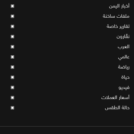
أخبار اليمن
▣
ملفات ساخنة
▣
تقارير خاصة
▣
نقّارون
▣
العرب
▣
عالمي
▣
رياضة
▣
حياة
▣
فيديو
▣
أسعار العملات
▣
حالة الطقس
▣