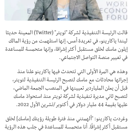
قالت الرئيسة التنفيذية لشركة "تويتر" (
Twitter
) المعينة حديثا
ليندا ياكارينو، في تغريدة أمس، إنها استلهمت من رؤية المالك
إيلون ماسك لخلق مستقبل أكثر إشراقا، وإنها متحمسة للمساعدة
في تغيير منصة التواصل الاجتماعي.
وهذه هي المرة الأولى التي تتحدث فيها ياكارينو علنا منذ
إجرائها محادثات مع ماسك لتصبح الرئيسة التنفيذية لتويتر،
قبل أن يعلن الملياردير تعيينها في المنصب الجمعة الماضي،
لتصبح ثاني مديرة تنفيذية لشركة تويتر منذ استحواذ ماسك
عليها بقيمة 44 مليار دولار في أكتوبر/تشرين الأول 2022.
وغردت ياكارينو: "ألهمتني منذ فترة طويلة رؤيتك [ماسك] لخلق
مستقبل أكثر إشراقًا. أنا متحمسة للمساعدة في جلب هذه الرؤية