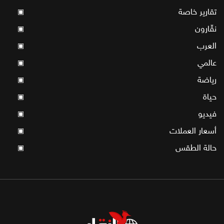
تقارير خاصة
▣
نقّارون
▣
العرب
▣
عالمي
▣
رياضة
▣
حياة
▣
فيديو
▣
أسعار العملات
▣
حالة الطقس
▣