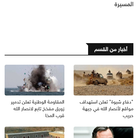
المسيرة
أخبار من القسم
"دفاع شبوة" تعلن استهداف
المقاومة الوطنية تعلن تدمير
مواقع لأنصار الله في جبهة
زورق مفخخ تابع لانصار الله
حريب
قرب المخا