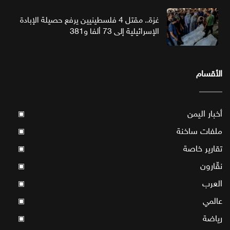
غزة.. مقتل 4 فلسطينيين يرفع حصيلة الإبادة
الإسرائيلية إلى 73 ألفا و381
الأقسام
أخبار اليمن
▣
ملفات ساخنة
▣
تقارير خاصة
▣
نقّارون
▣
العرب
▣
عالمي
▣
رياضة
▣