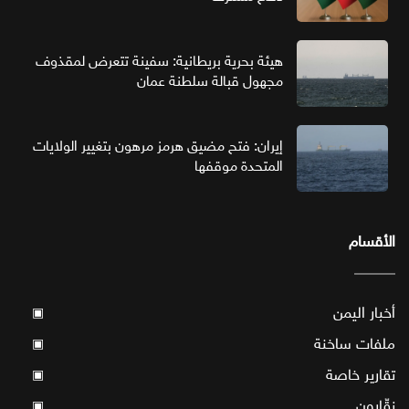
هيئة بحرية بريطانية: سفينة تتعرض لمقذوف
مجهول قبالة سلطنة عمان
إيران: فتح مضيق هرمز مرهون بتغيير الولايات
المتحدة موقفها
الأقسام
أخبار اليمن
▣
ملفات ساخنة
▣
تقارير خاصة
▣
نقّارون
▣