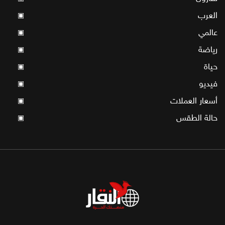
العرب
▣
عالمي
▣
رياضة
▣
حياة
▣
فيديو
▣
أسعار العملات
▣
حالة الطقس
▣