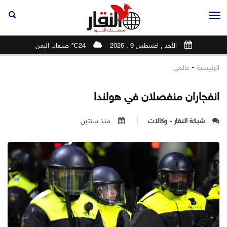
الأحد , اغسطس 9 , 2026
24℃ صنعاء, اليمن
-
الرئيسية
عالمي
انفجاران منفصلان في هولندا
شبكة النقار - وكالات
منذ سنتين