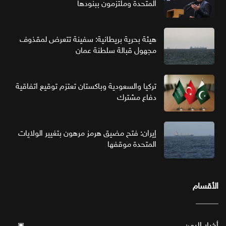
المتحدة وملتزمون ببنودها
هيئة بحرية بريطانية: سفينة تتعرض لمقذوف
مجهول قبالة سلطنة عمان
تركيا والسعودية وباكستان تعتزم توقيع اتفاقية
دفاع مشترك
إيران: فتح مضيق هرمز مرهون بتغيير الولايات
المتحدة موقفها
الأقسام
أخبار اليمن
▣