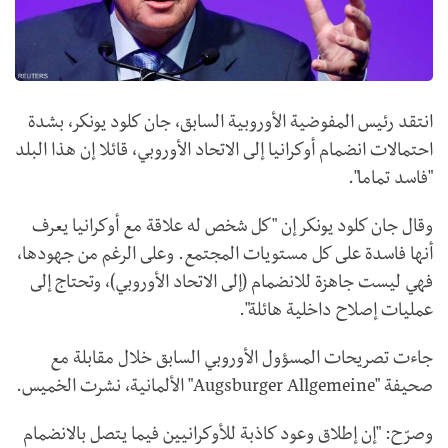
انتقد رئيس المفوضية الأوروبية السابق، جان كلود يونكر، بشدة
احتمالات انضمام أوكرانيا إلى الاتحاد الأوروبي، قائلا إن هذا البلد
"فاسد تماما".
وقال جان كلود يونكر إن "كل شخص له علاقة مع أوكرانيا يعرف
أنها فاسدة على كل مستويات المجتمع. وعلى الرغم من جهودها،
فهي ليست جاهزة للانضمام (إلى الاتحاد الأوروبي)، وتحتاج إلى
عمليات إصلاح داخلية هائلة".
جاءت تصريحات المسؤول الأوروبي السابق خلال مقابلة مع
صحيفة "Augsburger Allgemeine" الألمانية، نشرت الخميس.
وصرّح: "إن إطلاق وعود كاذبة للأوكرانيين فيما يتصل بالانضمام