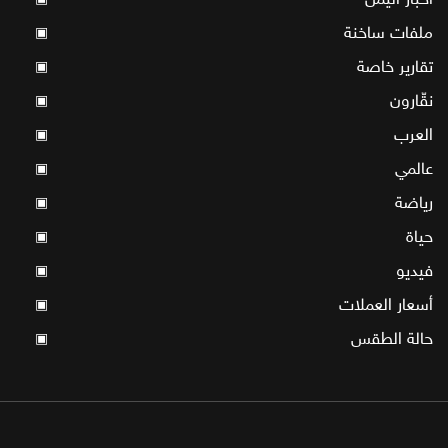
ملفات ساخنة
▣
تقارير خاصة
▣
نقّارون
▣
العرب
▣
عالمي
▣
رياضة
▣
حياة
▣
فيديو
▣
أسعار العملات
▣
حالة الطقس
▣