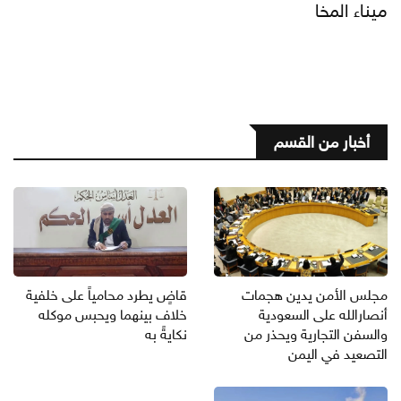
ميناء المخا
أخبار من القسم
مجلس الأمن يدين هجمات
قاضٍ يطرد محامياً على خلفية
أنصارالله على السعودية
خلاف بينهما ويحبس موكله
والسفن التجارية ويحذر من
نكايةً به
التصعيد في اليمن