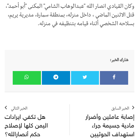
وكان القيادي انصار الله "عبدالوهاب الشامي" المكنى "أبو أحمد"،
قتل الاثنين الماضي ، داخل منزله، بمنطقة سمارة، مديرية يريم،
بسلاحه الشخصي أثناء قيامه بتنظيفه في منزله.
شارك الخبر:
الخبر السابق
الخبر التالي
إصابة عاملين وأضرار
هل تكفي ايرادات
مادية جسيمة جراء
اليمن كلها لإصلاح
استهداف الحوثيين
حكم أنصارالله؟