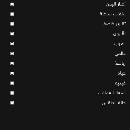
أخبار اليمن
▣
ملفات ساخنة
▣
تقارير خاصة
▣
نقّارون
▣
العرب
▣
عالمي
▣
رياضة
▣
حياة
▣
فيديو
▣
أسعار العملات
▣
حالة الطقس
▣