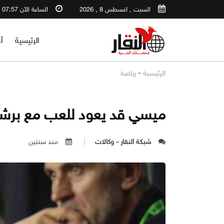
السبت , اغسطس 8 , 2026
الساعة الآن 07:57 PM
الرئيسية
أ
-
الرئيسية
رياضة
ميسي قد يعود للعب مع برشلو
شبكة النقار - وكالات
منذ سنتين