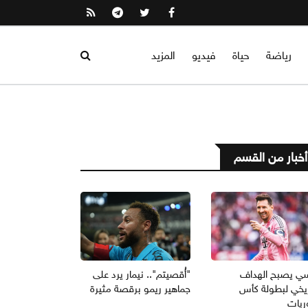
رياضة
حياة
فيديو
المزيد
أخبار من القسم
ي يصبح الهداف
"أُقصيتم".. نيمار يرد على
ريخي لبطولة كأس
جماهير ريمو برقصة مثيرة
ريات