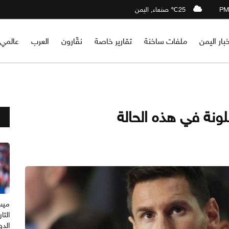
25℃ صنعاء, اليمن
خبار اليمن
ملفات ساخنة
تقارير خاصة
نقّارون
العرب
عالمي
نة في هذه الحالة
ميس
التا
الدو