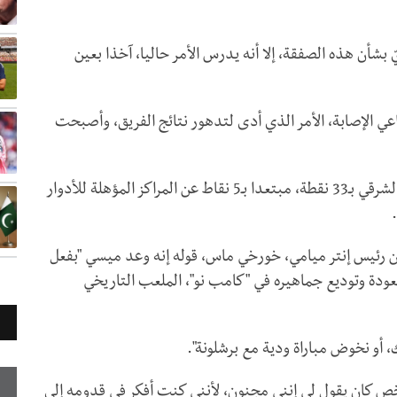
بشأن هذه الصفقة، إلا أنه يدرس الأمر حاليا، آخذا بعين
ي الإصابة، الأمر الذي أدى لتدهور نتائج الفريق، وأصبحت
وتراجع إنتر ميامي إلى المركز قبل الأخير في القسم الشرقي بـ33 نقطة، مبتعدا بـ5 نقاط عن المراكز المؤهلة للأدوار
ن رئيس إنتر ميامي، خورخي ماس، قوله إنه وعد ميسي "بفعل
لعودة وتوديع جماهيره في "كامب نو"، الملعب التاريخي
أو نخوض مباراة ودية مع برشلونة".
ص كان يقول لي إنني مجنون، لأنني كنت أفكر في قدومه إلى