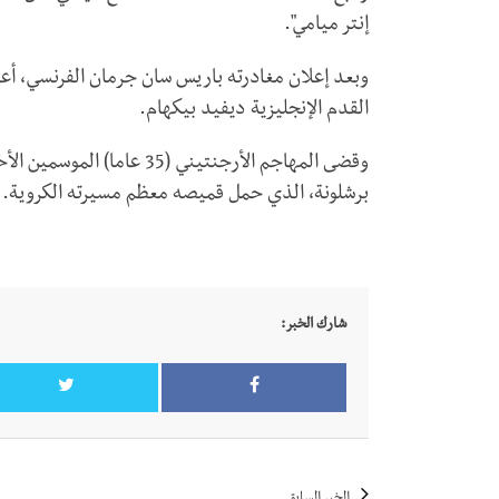
إنتر ميامي".
وبعد إعلان مغادرته باريس سان جرمان الفرنسي، أعلن "
القدم الإنجليزية ديفيد بيكهام.
برشلونة، الذي حمل قميصه معظم مسيرته الكروية.
شارك الخبر: