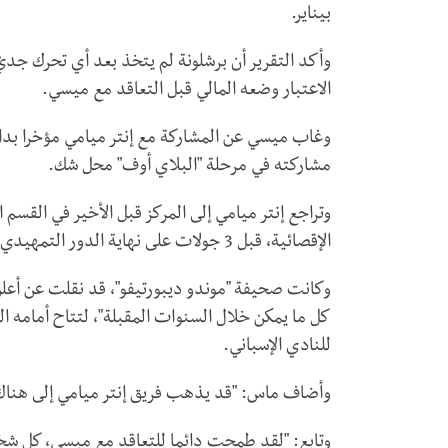
بيناير.
وأكد التقرير أن برشلونة لم يتخذ بعد أي تحرك جديّ 
الاعتبار وضعه المالي قبل التعاقد مع ميسي.
وغاب ميسي عن المشاركة مع إنتر ميامي مؤخرا بداع
مشاركته في مرحلة "البلاي أوف" محل شك.
الإقصائية، قبل 3 جولات على نهاية الدور التمهيدي.
وكانت صحيفة "موندو ديبورتيفو"، قد نقلت عن أعل
كل ما يمكن خلال السنوات المقبلة"، لتتاح أمامه ا
للنادي الإسباني.
وأضاف ماس: "قد يذهب فريق إنتر ميامي إلى هناك، 
وتابع: "لقد طمحت دائما للتعاقد مع ميسي، كل شخ