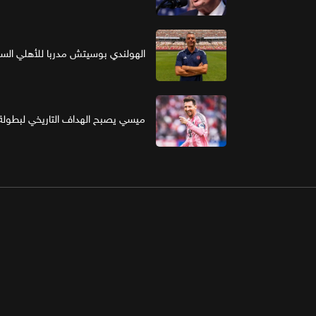
الهولندي بوسيتش مدربا للأهلي ال
ميسي يصبح الهداف التاريخي لبطولة