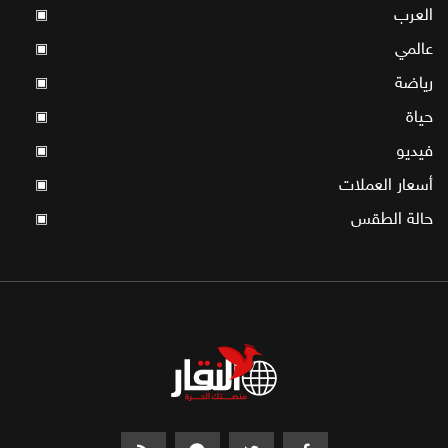
العرب
▣
عالمي
▣
رياضة
▣
حياة
▣
فيديو
▣
أسعار العملات
▣
حالة الطقس
▣