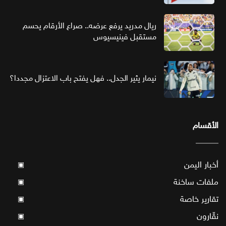
ريال مدريد يرفع عرضه.. صراع الأرقام يحسم
مستقبل فينيسيوس
نيمار يثير الجدل.. فهل يفتح باب الاعتزال مجددا؟
الأقسام
أخبار اليمن
▣
ملفات ساخنة
▣
تقارير خاصة
▣
نقّارون
▣