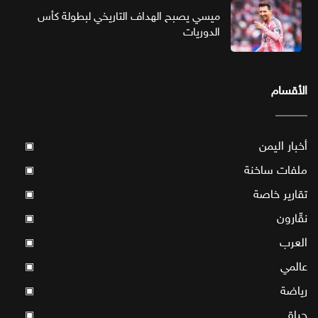
ميسي يصبح الهداف التاريخي لبطولة كأس
الدوريات
الأقسام
أخبار اليمن
▣
ملفات ساخنة
▣
تقارير خاصة
▣
نقّارون
▣
العرب
▣
عالمي
▣
رياضة
▣
حياة
▣