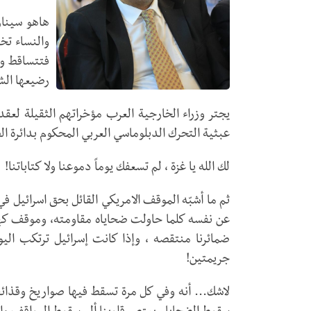
هاهو سينار
والنساء تخ
فتتساقط وج
رضيعها الشه
يجتر وزراء الخارجية العرب مؤخراتهم الثقيلة لعق
عبثية التحرك الدبلوماسي العربي المحكوم بدائرة ال
لك الله يا غزة ، لم تسعفك يوماً دموعنا ولا كتاباتنا!
ثم ما أشبّه الموقف الامريكي القائل بحق اسرائيل 
عن نفسه كلما حاولت ضحاياه مقاومته، وموقف كهذا
ضمائرنا منتقصه ، وإذا كانت إسرائيل ترتكب الي
جريمتين!
لاشك... أنه وفي كل مرة تسقط فيها صواريخ وقذائف 