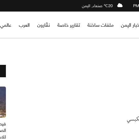
20℃ صنعاء, اليمن
خبار اليمن
ملفات ساخنة
تقارير خاصة
نقّارون
العرب
عالمي
لكبسي
فيص
الصر
للا