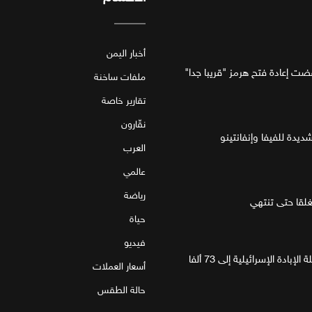
أخبار اليمن
فضت إعادة فتح هرمز "قريبا جدا"
ملفات ساخنة
تقارير خاصة
نقّارون
ديدة للفيفا وإنفانتينو
العرب
عالمي
رياضة
قا حتى تنتهي
حياة
فيديو
غزة.. مقتل 4 فلسطينيين يرفع حصيلة الإبادة الإسرائيلية إلى 73 ألفا
أسعار العملات
حالة الطقس