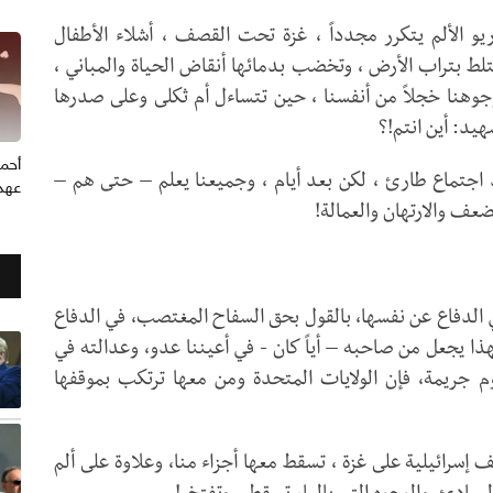
يو الألم يتكرر مجدداً ، غزة تحت القصف ، أشلاء الأطفال
تلط بتراب الأرض ، وتخضب بدمائها أنقاض الحياة والمباني ،
وهنا خجلاً من أنفسنا ، حين تتساءل أم ثكلى وعلى صدرها
يد: أين انتم!؟
أحم
د اجتماع طارئ ، لكن بعد أيام ، وجميعنا يعلم – حتى هم –
عهد 
ضعف والارتهان والعمالة!
في الدفاع عن نفسها، بالقول بحق السفاح المغتصب، في الدفاع
 يجعل من صاحبه – أياً كان - في أعيننا عدو، وعدالته في
وم جريمة، فإن الولايات المتحدة ومن معها ترتكب بموقفها
إسرائيلية على غزة ، تسقط معها أجزاء منا، وعلاوة على ألم