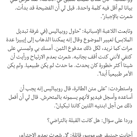
وواصلت: "كان هناك صمت مطبق في الحافلة. لقد عرض علي
بيانا لم أقل فيه كلمة واحدة. قيل لي أن الفضيحة قد بدأت.
شعرت بالإجبار".
وتابعت اللاعبة الإسبانية: "حاول روبياليس (في غرفة تبديل
الملابس) تغيير الموضوع وقال إنه يمكننا الذهاب إلى إيبيزا عدة
مرات كما نريد، لكل ذلك مدفوع الثمن. أمسك بي ولمسني على
كتفي لأنني كنت أقف بجانبه. شعرت بعدم الارتياح ورأيت أن
شيئا أكثر خطورة كان يحدث. ما حدث لم يكن طبيعيا. ولم يكن
الأمر طبيعياً أبدا".
واستطردت: "على متن الطائرة، قال روبياليس إنه يجب أن
أساعده وأسجل فيديو لأنهم يسمونه بالمتحرش. قال لي أن أفعل
ذلك من أجل ابنتيه اللتين كانتا تبكيان".
وردا على سؤال: هل كانت القبلة بالتراضي؟
أجابت جينيفر هيرموسو، قائلة: "لا. شعرت بعدم الاحترام،