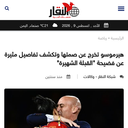
الأحد , اغسطس 9 , 2026
21℃ صنعاء, اليمن
-
الرئيسية
رياضة
هيرموسو تخرج عن صمتها وتكشف تفاصيل مثيرة
عن فضيحة "القبلة الشهيرة"
شبكة النقار - وكالات
منذ سنتين