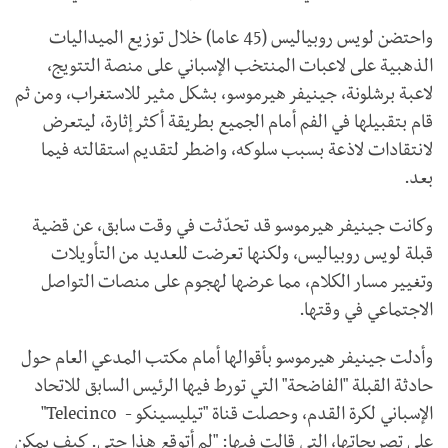
واحتضن لويس روبياليس (45 عاما) خلال توزيع الميداليات
الذهبية على لاعبات المنتخب الإسباني على منصة التتويج،
لاعبة برشلونة، جينيفر هيرموسو، بشكل مثير للاستغراب، ومن ثم
قام بتقبيلها في الفم أمام الجميع بطريقة أكثر إثارة، ليتعرض
لانتقادات لاذعة بسبب سلوكه، واضطر لتقديم استقالته فيما
بعد.
وكانت جينيفر ​هيرموسو قد تحدّثت في وقت سابق، عن قضية
قبلة لويس ​روبياليس​، ولكنها تعرضت للعديد من التأويلات
وتغيير مسار الكلام، مما عرضها لهجوم على منصات التواصل
الاجتماعي في وقتها.
وأدلت جينيفر هيرموسو بأقوالها أمام مكتب المدعي العام حول
حادثة القبلة "الفاضحة" التي تورط فيها الرئيس السابق للاتحاد
الإسباني لكرة القدم، وحصلت قناة "تيليسينكو - Telecinco"
على تصريحاتها، التي قالت فيها: "لم أتوقع هذا حتى. كيف يمكن