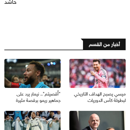
حاشد
أخبار من القسم
ميسي يصبح الهداف التاريخي
"أُقصيتم".. نيمار يرد على
لبطولة كأس الدوريات
جماهير ريمو برقصة مثيرة