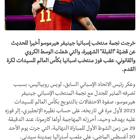
خرجت نجمة منتخب ​إسبانيا​ جينيفر ​هيرموسو​ أخيرا للحديث
عن قضيّة "القبلة" الشهيرة، والتي شغلت الوسط الكروي
والقانوني، عقب فوز منتخب اسبانيا بكأس العالم للسيدات لكرة
القدم.
وعكر رئيس الاتحاد الإسباني السابق، لويس روبياليس، بسبب
تصرفه المثير للجدل مع نجمة المنتخب الإسباني جينيفر
هيرموسو، صفوة الاحتفالات بالتتويج بكأس العالم للسيدات
2023 لأول مرة في تاريخه، على حساب نظيره الإنجليزي، إثر فوزه
عليه بهدف وحيد، أحرزته المهاجمة أولغا كارمونا، عند الدقيقة
29 من زمن الشوط الأول للمباراة النهائية، التي جرت يوم الأحد
20 أغسطس الماضي، على ملعب أستراليا بمدينة سيدني.