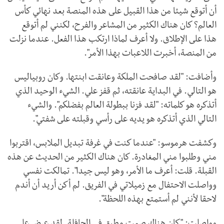
أن أتوقع شيئا من هذا القبيل على هذه المنصة بعد نهائي كأس
العالم؟ كان هناك الكثير من المشاعر والفرح، لكنني لم أتوقع
هذا على الإطلاق. ولا أعرف لماذا ارتكب هذا الفعل. عندما نزلت
من المنصة، أخبرت اللاعبات بهذا الأمر".
وأضافت: "لقد صافحت الملكة وعانقت ابنتها. وكان روبياليس
هو التالي. في البداية عانقته، ثم قفز علي. الشيء الوحيد الذي
أتذكره هو كلماته: "لقد فزنا ببطولة العالم بفضلكم". والشيء
التالي الذي أتذكره هو يديه على رأسي وقبلته على شفتي".
وكشفت هرموسو: "عندما كنت في غرفة تبديل الملابس، اقتربوا
مني وطلبوا مني المغادرة. كان هناك الكثير من الحديث عن هذه
القبلة. قلت: أعرف ما الأمر، وهو ليس جيدا". تمالكت نفسي
وواصلت الاحتفال مع زميلاتي في الفريق. لم أكن أريد أن أندم
لاحقا لأنني لم أستمتع بهذه اللحظة".