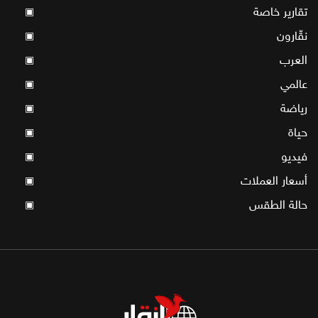
تقارير خاصة
▣
نقّارون
▣
العرب
▣
عالمي
▣
رياضة
▣
حياة
▣
فيديو
▣
أسعار العملات
▣
حالة الطقس
▣