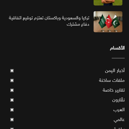
تركيا والسعودية وباكستان تعتزم توقيع اتفاقية
دفاع مشترك
الأقسام
أخبار اليمن
▣
ملفات ساخنة
▣
تقارير خاصة
▣
نقّارون
▣
العرب
▣
عالمي
▣