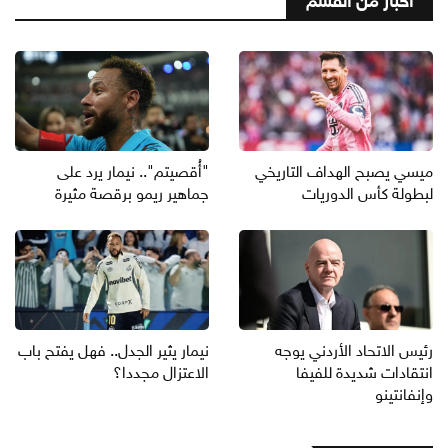
أخبار من القسم
ميسي يصبح الهداف التاريخي
"أُقصيتم".. نيمار يرد على
لبطولة كأس الدوريات
جماهير ريمو برقصة مثيرة
رئيس الاتحاد الأردني يوجه
نيمار يثير الجدل.. فهل يفتح باب
انتقادات شديدة للفيفا
الاعتزال مجددا؟
وإنفانتينو