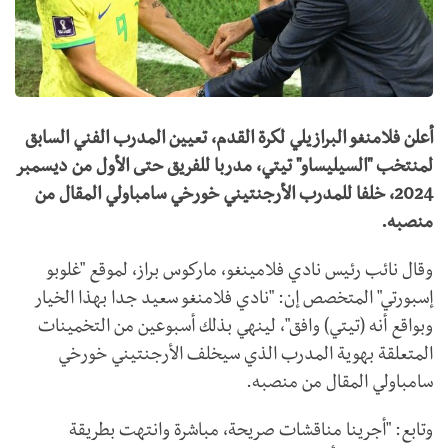
أعلن فلامنغو البرازيلي لكرة القدم، تعيين المدرب الفني السابق
لمنتخب "السيليساو" تيتي، مدربا للفريق حتى الأول من ديسمبر
2024، خلفا للمدرب الأرجنتيني خورخي سامباولي المقال من
منصبه.
وقال نائب رئيس نادي فلامينغو، ماركوس براز، لموقع "غلوبو
إسبورتي" المتخصص إن: "نادي فلامنغو سعيد جدا بهذا الخيار
وبواقع أنه (تيتي) وافق"، لينهي بذلك أسبوعين من التخمينات
المتعلقة بهوية المدرب الذي سيخلف الأرجنتيني خورخي
سامباولي المقال من منصبه.
وتابع: "أجرينا مناقشات صريحة، مباشرة وانتهت بطريقة