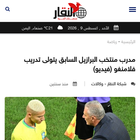
الأحد , اغسطس 9 , 2026
21℃ صنعاء, اليمن
-
الرئيسية
رياضة
مدرب منتخب البرازيل السابق يتولى تدريب
فلامنغو (فيديو)
شبكة النقار - وكالات
منذ سنتين