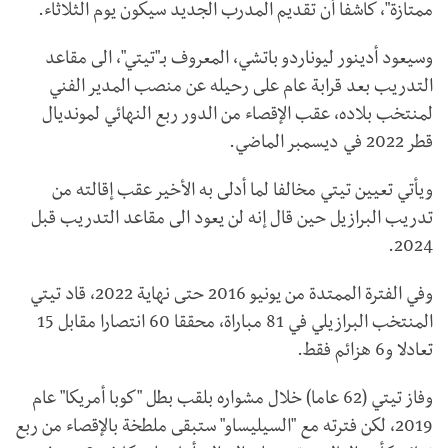
ممتازة"، كاشفا أن تقديم المدرب الجديد سيكون يوم الثلاثاء.
وسيعود أدينور ليوناردو باتشي، المعروف بـ"تيتي"، الى مقاعد
التدريب بعد قرابة عام على رحيله عن منصب المدير الفني
لمنتخب بلاده، عقب الإقصاء من الدور ربع النهائي لمونديال
قطر 2022 في ديسمبر الماضي.
ويأتي تعيين تيتي مخالفا لما أدلى به الأخير عقب إقالته من
تدريب البرازيل حين قال إنه لن يعود الى مقاعد التدريب قبل
2024.
وفي الفترة الممتدة من يونيو 2016 حتى نهاية 2022، قاد تيتي
المنتخب البرازيلي في 81 مباراة، محققا 60 انتصارا مقابل 15
تعادلا و6 هزائم فقط.
وفاز تيتي (62 عاما) خلال مشواره بلقب بطل "كوبا أمريكا" عام
2019، لكن فترته مع "السيليساو" ستبقى ملطخة بالإقصاء من ربع