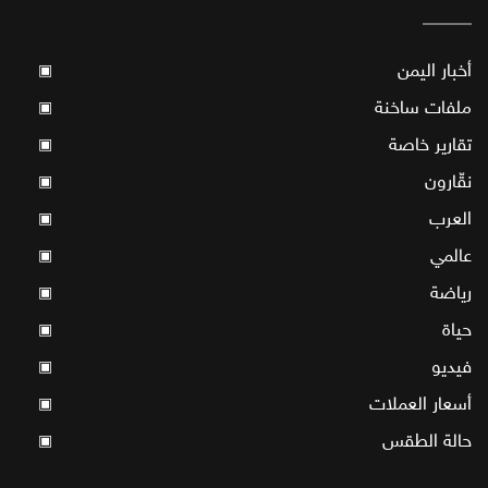
أخبار اليمن
▣
ملفات ساخنة
▣
تقارير خاصة
▣
نقّارون
▣
العرب
▣
عالمي
▣
رياضة
▣
حياة
▣
فيديو
▣
أسعار العملات
▣
حالة الطقس
▣