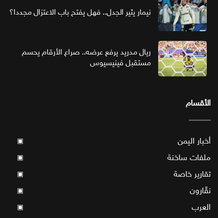
نيمار يثير الجدل.. فهل يفتح باب الاعتزال مجددا؟
ريال مدريد يرفع عرضه.. صراع الأرقام يحسم
مستقبل فينيسيوس
الأقسام
أخبار اليمن
▣
ملفات ساخنة
▣
تقارير خاصة
▣
نقّارون
▣
العرب
▣