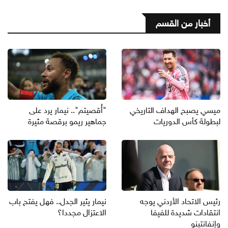
أخبار من القسم
ميسي يصبح الهداف التاريخي
"أُقصيتم".. نيمار يرد على
لبطولة كأس الدوريات
جماهير ريمو برقصة مثيرة
رئيس الاتحاد الأردني يوجه
نيمار يثير الجدل.. فهل يفتح باب
انتقادات شديدة للفيفا
الاعتزال مجددا؟
وإنفانتينو