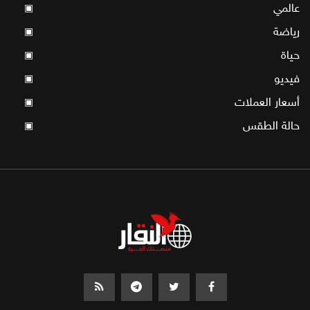
عالمي
▣
رياضة
▣
حياة
▣
فيديو
▣
أسعار العملات
▣
حالة الطقس
▣