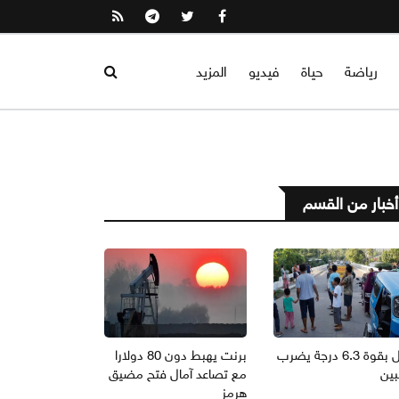
رياضة
حياة
فيديو
المزيد
أخبار من القسم
زلزال بقوة 6.3 درجة يضرب
برنت يهبط دون 80 دولارا
بين
مع تصاعد آمال فتح مضيق
هرمز