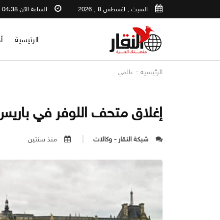
السبت , اغسطس 8 , 2026
الساعة الآن 04:38 PM
الرئيسية
أ
-
الرئيسية
عالمي
إغلاق متحف اللوفر في باريس
شبكة النقار - وكالات
منذ سنتين