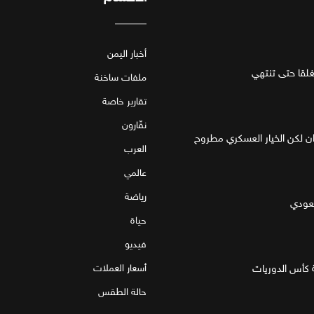
أخبار اليمن
قا حتى تنتهي
ملفات ساخنة
تقارير خاصة
نقّارون
ان لكن الخيار العسكري مطروح
العرب
عالمي
رياضة
سعودي
حياة
فيديو
 كأس الدوريات
أسعار العملات
حالة الطقس