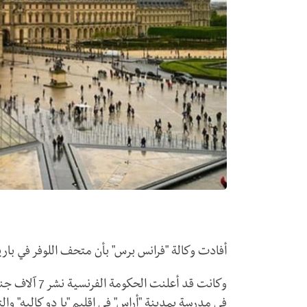
أفادت وكالة "فرانس برس" بأن متحف اللوفر في باريس
وكانت قد أعلن
فى مدرسة بمدينة "أراس" فى إقليم "با دو كاليه" 