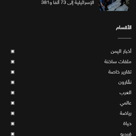
الإسرائيلية إلى 73 ألفا و381
الأقسام
أخبار اليمن
▣
ملفات ساخنة
▣
تقارير خاصة
▣
نقّارون
▣
العرب
▣
عالمي
▣
رياضة
▣
حياة
▣
فيديو
▣