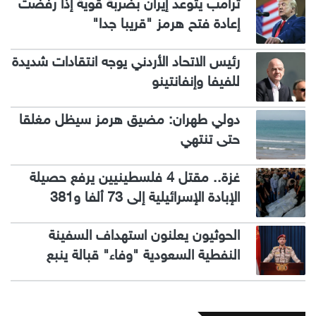
ترامب يتوعد إيران بضربة قوية إذا رفضت
إعادة فتح هرمز "قريبا جدا"
رئيس الاتحاد الأردني يوجه انتقادات شديدة
للفيفا وإنفانتينو
دولي طهران: مضيق هرمز سيظل مغلقا
حتى تنتهي
غزة.. مقتل 4 فلسطينيين يرفع حصيلة
الإبادة الإسرائيلية إلى 73 ألفا و381
الحوثيون يعلنون استهداف السفينة
النفطية السعودية "وفاء" قبالة ينبع