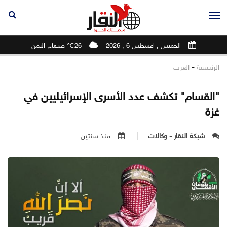
الخميس , اغسطس 6 , 2026
26℃ صنعاء, اليمن
-
الرئيسية
العرب
"القسام" تكشف عدد الأسرى الإسرائيليين في
غزة
شبكة النقار - وكالات
منذ سنتين