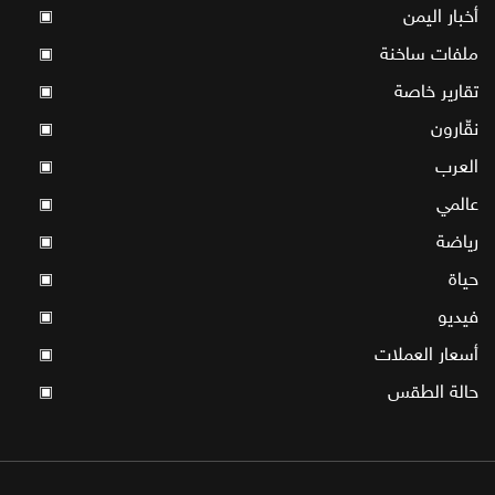
أخبار اليمن
▣
ملفات ساخنة
▣
تقارير خاصة
▣
نقّارون
▣
العرب
▣
عالمي
▣
رياضة
▣
حياة
▣
فيديو
▣
أسعار العملات
▣
حالة الطقس
▣