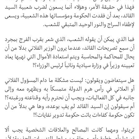
فهذا في حقيقة الأمر، وهؤلاء أنما يسعون لضرب شعبية السيد
القائد، بعد أن فقدت الحكومة ومؤسساتها هذه الشعبية، ويسعى
لإطفاء السراج والنور الوحيد المتبقي للشعب.
فما الذي يمكن أن يقوله الشعب، الذي شعر بقرب الفرج بمجرد
أن سمع تصريحات القائد، عندما يرون الوزير الفلاني بدلا من أن
يحال للمحاكمة والمحاسبة ويتم استعادة الأموال التي نهبها يعاد
تعيينه وزيراً في وزارة سيادية ونائباً لرئيس الوزراء؟!
هل سيتغاضون ويقولون: ليست مشكلة ما دام المسؤول الفلاني
أو العلاني في رأس هرم الدولة متمسكاً به ويظهره معه وإلى
جانبه في كل الفعاليات، ويجب أن نحترم رأيه وقناعته ورغبته؟!
أم سيقولون إن السيد القائد لم يفِ بوعده، وها هي بدلاً من أن
تكون حكومة كفاءات باتت حكومة تدوير نفايات؟!
تريثوا، ومهما كانت المصالح والعلاقات الشخصية يجب ألا