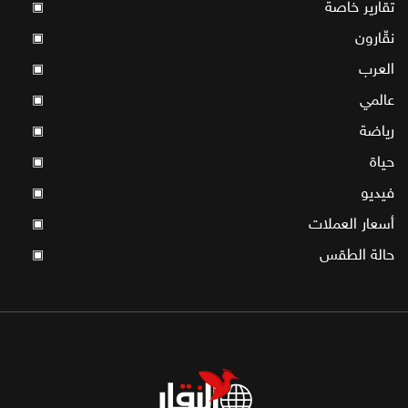
تقارير خاصة
▣
نقّارون
▣
العرب
▣
عالمي
▣
رياضة
▣
حياة
▣
فيديو
▣
أسعار العملات
▣
حالة الطقس
▣