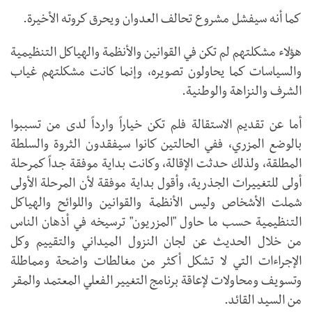
كما أنه سيفشل مشروع تحالف العدوان ويحرق كروته الأخيرة.
هؤلاء مشكلتهم لم تكن في القوانين والأنظمة والهياكل التنظيمية
والسياسات كما يحاولون تصويره، وإنما كانت مشكلتهم غياب
الشرف والنزاهة والوطنية.
أما عن تقديم الاستقالة فلم تكن خياراً وارداً لدى من تسببوا
بالوضع المزري، ففي الحالتين كانوا سيفقدون الثروة والسلطة
المطلقة، ولذلك حدثت الإقالة، وكانت بداية موفقة جداً كمرحلة
أولى للتغييرات الجذرية، وأقول بداية موفقة لأن المرحلة الأولى
شملت الأشخاص وليس الأنظمة والقوانين واللوائح والهياكل
التنظيمية حسب ما حاول "المزريون" ترسيخه في أذهان الناس
من خلال الحديث عن لجان النزول الميداني والتقييم وكل
الإجراءات التي لا تشكل أكثر من مغالطات واضحة ومماطلة
وتسويف ومحاولات لإعاقة برنامج التغيير الفعلي المعتمد والمقر
من السيد القائد.