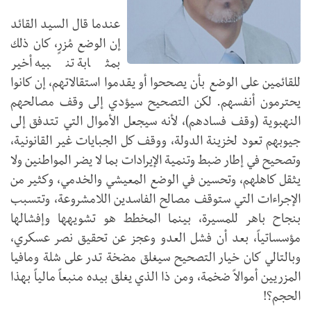
عندما قال السيد القائد
إن الوضع مُزرٍ، كان ذلك
بمثابة تنبيه أخير
للقائمين على الوضع بأن يصححوا أو يقدموا استقالاتهم، إن كانوا
يحترمون أنفسهم. لكن التصحيح سيؤدي إلى وقف مصالحهم
النهبوية (وقف فسادهم)، لأنه سيجعل الأموال التي تتدفق إلى
جيوبهم تعود لخزينة الدولة، ووقف كل الجبايات غير القانونية،
وتصحيح في إطار ضبط وتنمية الإيرادات بما لا يضر المواطنين ولا
يثقل كاهلهم، وتحسين في الوضع المعيشي والخدمي، وكثير من
الإجراءات التي ستوقف مصالح الفاسدين اللامشروعة، وتتسبب
بنجاح باهر للمسيرة، بينما المخطط هو تشويهها وإفشالها
مؤسساتياً، بعد أن فشل العدو وعجز عن تحقيق نصر عسكري،
وبالتالي كان خيار التصحيح سيغلق مضخة تدر على شلة ومافيا
المزريين أموالاً ضخمة، ومن ذا الذي يغلق بيده منبعاً مالياً بهذا
الحجم؟!