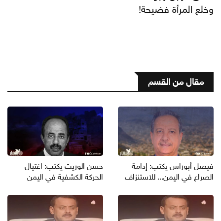
وخلع المرأة فضيحة!
مقال من القسم
فيصل أبوراس يكتب: إدامة
حسن الوريث يكتب: اغتيال
الصراع في اليمن... للاستنزاف
الحركة الكشفية في اليمن