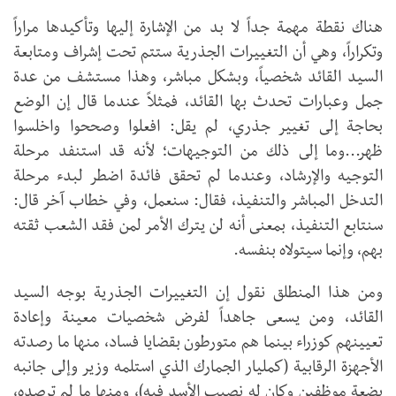
هناك نقطة مهمة جداً لا بد من الإشارة إليها وتأكيدها مراراً
وتكراراً، وهي أن التغييرات الجذرية ستتم تحت إشراف ومتابعة
السيد القائد شخصياً، وبشكل مباشر، وهذا مستشف من عدة
جمل وعبارات تحدث بها القائد، فمثلاً عندما قال إن الوضع
بحاجة إلى تغيير جذري، لم يقل: افعلوا وصححوا واخلسوا
ظهر...وما إلى ذلك من التوجيهات؛ لأنه قد استنفد مرحلة
التوجيه والإرشاد، وعندما لم تحقق فائدة اضطر لبدء مرحلة
التدخل المباشر والتنفيذ، فقال: سنعمل، وفي خطاب آخر قال:
سنتابع التنفيذ، بمعنى أنه لن يترك الأمر لمن فقد الشعب ثقته
بهم، وإنما سيتولاه بنفسه.
ومن هذا المنطلق نقول إن التغييرات الجذرية بوجه السيد
القائد، ومن يسعى جاهداً لفرض شخصيات معينة وإعادة
تعيينهم كوزراء بينما هم متورطون بقضايا فساد، منها ما رصدته
الأجهزة الرقابية (كمليار الجمارك الذي استلمه وزير وإلى جانبه
بضعة موظفين وكان له نصيب الأسد فيه)، ومنها ما لم ترصده،