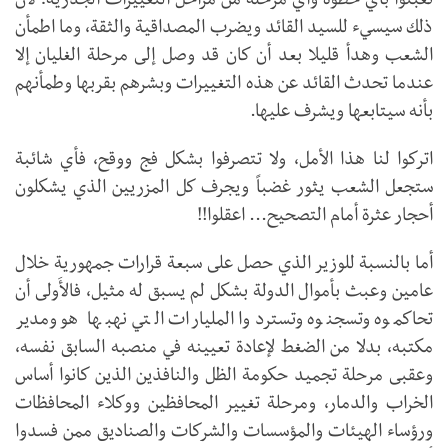
تعبثوا بأي خطوة وأي مرحلة من مراحل التغييرات الجذرية؛ لأن
ذلك سيسيء للسيد القائد ويضرب المصداقية والثقة، وما اطمأن
الشعب وهدأ قليلا بعد أن كان قد وصل إلى مرحلة الغليان إلا
عندما تحدث القائد عن هذه التغييرات وبشرهم بقربها وطمأنهم
بأنه سيتابعها ويشرف عليها.
اتركوا لنا هذا الأمل، ولا تتصرفوا بشكل فج ووقح، فأي شائبة
ستجعل الشعب يثور غضباً ويجرف كل المزريين الذي يشكلون
أحجار عثرة أمام التصحيح... اعقلوا!!
أما بالنسبة للوزير الذي حصل على سبعة قرارات جمهورية خلال
عامين وعبث بأموال الدولة بشكل لم يسبق له مثيل، فالأَولى أن
تحاكموه وتسجنوه وتستردوا المليارات التي نهبها هو ومدير
مكتبه، بدلا من الضغط لإعادة تعيينه في منصبه السابق نفسه،
وعقبى مرحلة تجميد حكومة الظل والنافذين الذين كانوا أساس
الخراب والدمار، ومرحلة تغيير المحافظين ووكلاء المحافظات
ورؤساء الهيئات والمؤسسات والشركات والصناديق ممن فسدوا