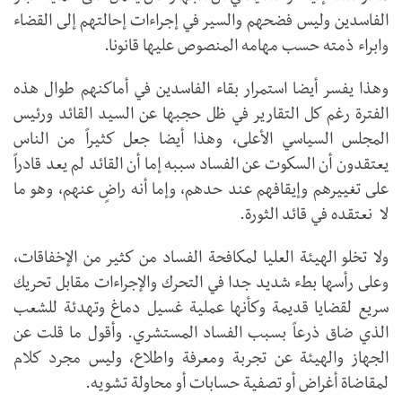
الفاسدين وليس فضحهم والسير في إجراءات إحالتهم إلى القضاء
وابراء ذمته حسب مهامه المنصوص عليها قانونا.
وهذا يفسر أيضا استمرار بقاء الفاسدين في أماكنهم طوال هذه
الفترة رغم كل التقارير في ظل حجبها عن السيد القائد ورئيس
المجلس السياسي الأعلى، وهذا أيضا جعل كثيراً من الناس
يعتقدون أن السكوت عن الفساد سببه إما أن القائد لم يعد قادراً
على تغييرهم وإيقافهم عند حدهم، وإما أنه راضٍ عنهم، وهو ما
لا نعتقده في قائد الثورة.
ولا تخلو الهيئة العليا لمكافحة الفساد من كثير من الإخفاقات،
وعلى رأسها بطء شديد جدا في التحرك والإجراءات مقابل تحريك
سريع لقضايا قديمة وكأنها عملية غسيل دماغ وتهدئة للشعب
الذي ضاق ذرعاً بسبب الفساد المستشري. وأقول ما قلت عن
الجهاز والهيئة عن تجربة ومعرفة واطلاع، وليس مجرد كلام
لمقاضاة أغراض أو تصفية حسابات أو محاولة تشويه.