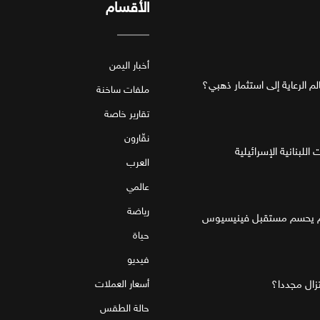
الأقسام
أخبار اليمن
ملفات ساخنة
تقارير خاصة
نقّارون
للبنانية الإسرائيلية
العرب
عالمي
رياضة
قام يحسم مستقبل فينيسيوس
حياة
فيديو
تزال مجددا؟
أسعار العملات
حالة الطقس