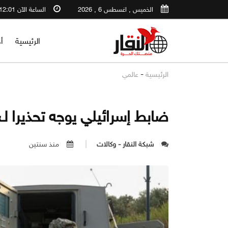
الخميس , اغسطس 6 , 2026
الساعة الآن 12:01 AM
الرئيسية
أ
-
الرئيسية
عالمي
ضابط إسرائيلي يوجه تحذيرا لـ&quot;حزب الله&uot
شبكة النقار - وكالات
منذ سنتين