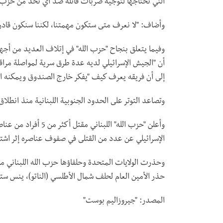
التي تحتاجها لتوجيه ضربات قاتلة ضد أي تحد من حزب ا
وأضاف: "لا نعرف متى ستكون مهمتنا، لكننا سنكون قادر
وفيما يتعلق بنجاح "حزب الله" في إتلاف العديد من أجهز
أن "الجيش الإسرائيلي لديه عدة طرق سرية لمواصلة مرا
إلى أن فريقه يعرف كيف "يفكر خارج الصندوق ويمكنه ا
وتصاعد التوتر على الحدود الجنوبية اللبنانية منذ انطلاق عمل
وأعلن "حزب الله" الل
الإسرائيلي عن عدد من القتلى في صفوف عناصره إثر اش
وحذرت الولايات المتحدة وحلفاؤها حزب الله اللبناني من
حذر الأمين العام لحلف شمال الأطلسي (الناتو)، ينس ستول
المصدر: "جيروزاليم بوست"