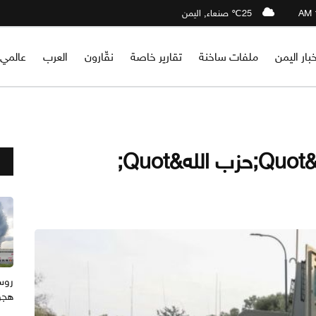
25℃ صنعاء, اليمن
خبار اليمن
ملفات ساخنة
تقارير خاصة
نقّارون
العرب
عالمي
q;
هجوم