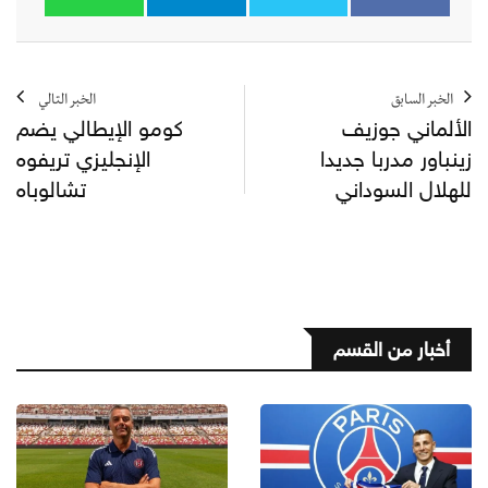
الخبر السابق
الخبر التالي
الألماني جوزيف
كومو الإيطالي يضم
زينباور مدربا جديدا
الإنجليزي تريفوه
للهلال السوداني
تشالوباه
أخبار من القسم