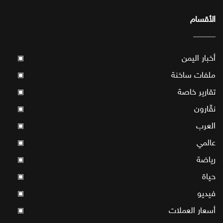
الأقسام
أخبار اليمن
▣
ملفات ساخنة
▣
تقارير خاصة
▣
نقّارون
▣
العرب
▣
عالمي
▣
رياضة
▣
حياة
▣
فيديو
▣
أسعار العملات
▣