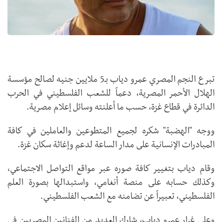
تبرع النجم المصري عمرو دياب بـ5 ملايين جنيه لصالح مؤسسة
الهلال الأحمر المصرية، دعماً للشعب الفلسطيني في الحرب
الدائرة في قطاع غزة، حسب ما أعلنته وسائل إعلام مصرية.
ووجه "الهضبة" شكره لجميع المتطوعين والعاملين في كافة
المبادرات الإنسانية على مدار الساعة لدعم وإغاثة سكان غزة.
وقام دياب بتغيير كافة صوره عبر مواقع التواصل الاجتماعي،
وكذلك حسابه على منصة أنغامي، واستبدالها بصورة العلم
الفلسطيني، تعبيراً عن تضامنه مع الشعب الفلسطيني.
وعلى غرار عمرو دياب، شارك العديد من الفنانين المصريين في