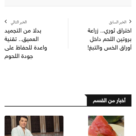
الخبر السابق
الخبر التالي
اختراق ثوري.. زراعة
بدلا من التجميد
بروتين اللحم داخل
العميق.. تقنية
أوراق الخس والتبغ!
واعدة للحفاظ على
جودة اللحوم
أخبار من القسم