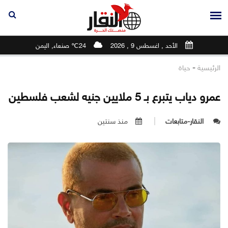
الأحد , اغسطس 9 , 2026
24℃ صنعاء, اليمن
-
الرئيسية
حياة
عمرو دياب يتبرع بـ 5 ملايين جنيه لشعب فلسطين
النقار-متابعات
منذ سنتين