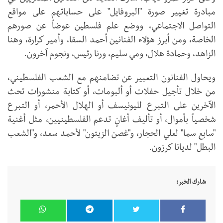
مبادرة تغيير صورة "البروفايل" على حساباتهم على مواقع
التواصل الاجتماعي، ووضع علم فلسطين عوضاً عن صورهم
الخاصة، ومن أبرز هؤلاء الفنانين أحمد السقا، وأمير كرارة، وهنا
الزاهد، وحمادة هلال، ومي سليم، ورنا رئيس، ونجوم آخرون.
ويحاول الفنانون التعبير عن تضامنهم مع الشعب الفلسطيني،
من خلال تأجيل حفلات أو ألبومات، أو كتابة منشورات تحث
الآخرين على التبرع لليونيسف أو الهلال الأحمر، أو التبرع
شخصياً بأموال، أو تأليف أغانٍ تدعم الفلسطينيين، مثل أغنية
"سابع سما" لعلي الحجار، و"غصن الزيتون" لأحمد سعد، و"الشعب
البطل" لديانا كرزون.
شارك الخبر: