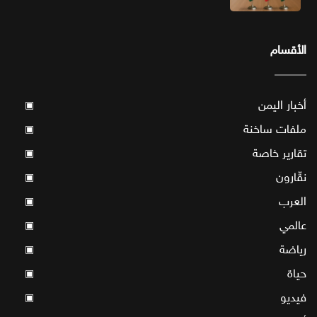
الأقسام
أخبار اليمن
▣
ملفات ساخنة
▣
تقارير خاصة
▣
نقّارون
▣
العرب
▣
عالمي
▣
رياضة
▣
حياة
▣
فيديو
▣