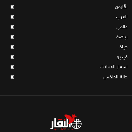
نقّارون
▣
العرب
▣
عالمي
▣
رياضة
▣
حياة
▣
فيديو
▣
أسعار العملات
▣
حالة الطقس
▣