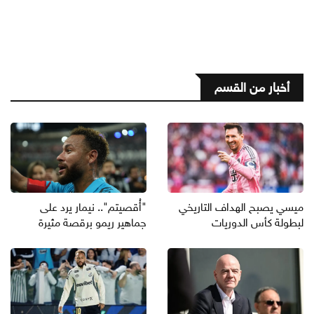
أخبار من القسم
ميسي يصبح الهداف التاريخي
"أُقصيتم".. نيمار يرد على
لبطولة كأس الدوريات
جماهير ريمو برقصة مثيرة