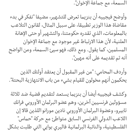
السمعة، مع جماعة الإخوان".
وأوضح فيجييه أن بنزيما تعرض للتشهير، مضيفا "نفكر في بدء
مقاضاة هذا الوزير تطبيقا، على سبيل المثال، لقانون التلاعب
بالمعلومات، الذي تقدره حكومتنا، والتشهير أو حتى الإهانة
العلنية، لأن هذا الارتباط غير موجود مع جماعة الإخوان
المسلمين، كما يقول. ومع ذلك، فهو سيئ السمعة، ومن الواضح
أنه تم تقديمه على أنه مهين".
وأردف المحامي: "من غير المقبول أن يعتقد أولئك الذين
يحكمون أنهم مخولون للقيام بشيء من باب الانتهازية البحتة".
وكشف فيجييه أيضا أن بنزيما يستعد لتقديم قضية ضد ثلاثة
مسؤولين فرنسيين آخرين، وهم عضو البرلمان الأوروبي فرانك
تابيرو، وعضوة البرلمان الأوروبي نادين مورانو اللذين قالا إن
اللاعب الدولي الفرنسي السابق متواطئ مع حركة "حماس"
الفلسطينية، والنائبة البرلمانية فاليري بوايي التي طلبت بشكل