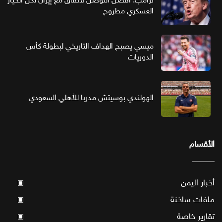
العسكري مطروح
ميسي يصبح الهداف التاريخي لبطولة كأس
الدوريات
الهولندي بوسيتش مدربا للأهلي السعودي
الأقسام
أخبار اليمن
▣
ملفات ساخنة
▣
تقارير خاصة
▣