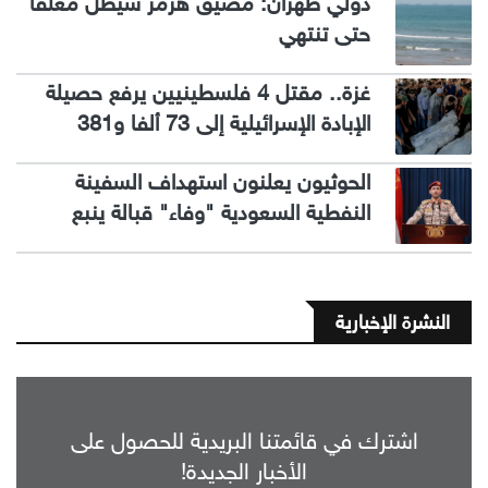
دولي طهران: مضيق هرمز سيظل مغلقا
حتى تنتهي
غزة.. مقتل 4 فلسطينيين يرفع حصيلة
الإبادة الإسرائيلية إلى 73 ألفا و381
الحوثيون يعلنون استهداف السفينة
النفطية السعودية "وفاء" قبالة ينبع
النشرة الإخبارية
اشترك في قائمتنا البريدية للحصول على
الأخبار الجديدة!