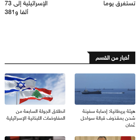
تستغرق يوما
الإسرائيلية إلى 73
ألفا و381
أخبار من القسم
هيئة بريطانية: إصابة سفينة
انطلاق الجولة السابعة من
شحن بمقذوف قبالة سواحل
المفاوضات اللبنانية الإسرائيلية
عُمان