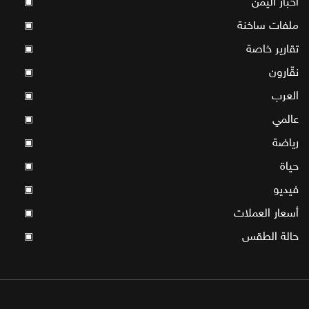
أخبار اليمن
▣
ملفات ساخنة
▣
تقارير خاصة
▣
نقّارون
▣
العرب
▣
عالمي
▣
رياضة
▣
حياة
▣
فيديو
▣
أسعار العملات
▣
حالة الطقس
▣