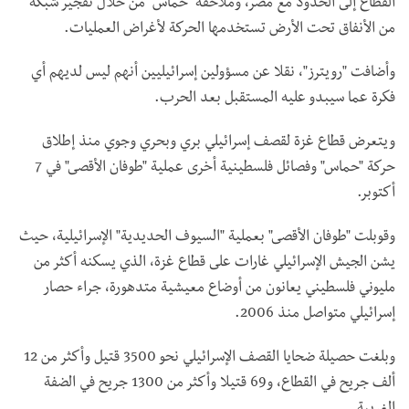
القطاع إلى الحدود مع مصر، وملاحقة "حماس" من خلال تفجير شبكة
من الأنفاق تحت الأرض تستخدمها الحركة لأغراض العمليات.
وأضافت "رويترز"، نقلا عن مسؤولين إسرائيليين أنهم ليس لديهم أي
فكرة عما سيبدو عليه المستقبل بعد الحرب.
ويتعرض قطاع غزة لقصف إسرائيلي بري وبحري وجوي منذ إطلاق
حركة "حماس" وفصائل فلسطينية أخرى عملية "طوفان الأقصى" في 7
أكتوبر.
وقوبلت "طوفان الأقصى" بعملية "السيوف الحديدية" الإسرائيلية، حيث
يشن الجيش الإسرائيلي غارات على قطاع غزة، الذي يسكنه أكثر من
مليوني فلسطيني يعانون من أوضاع معيشية متدهورة، جراء حصار
إسرائيلي متواصل منذ 2006.
وبلغت حصيلة ضحايا القصف الإسرائيلي نحو 3500 قتيل وأكثر من 12
ألف جريح في القطاع، و69 قتيلا وأكثر من 1300 جريح في الضفة