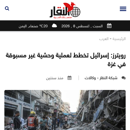
السبت , اغسطس 8 , 2026
20℃ صنعاء, اليمن
-
الرئيسية
العرب
رويترز: إسرائيل تخطط لعملية وحشية غير مسبوقة
في غزة
شبكة النقار - وكالات
منذ سنتين