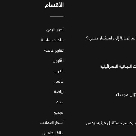
الأقسام
أخبار اليمن
ملفات ساخنة
تقارير خاصة
نقّارون
للبنانية الإسرائيلية
العرب
عالمي
رياضة
تزال مجددا؟
حياة
فيديو
قام يحسم مستقبل فينيسيوس
أسعار العملات
حالة الطقس