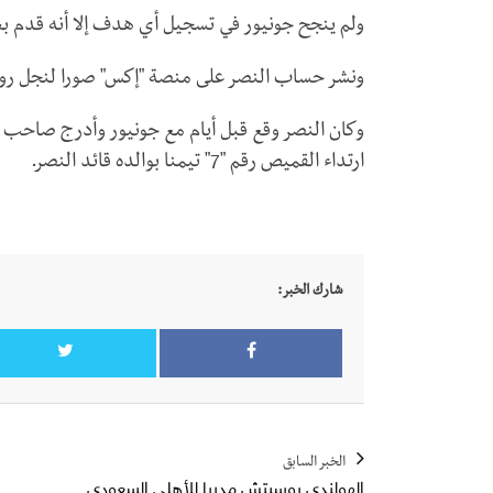
ولم ينجح جونيور في تسجيل أي هدف إلا أنه قدم بع
ونشر حساب النصر على منصة "إكس" صورا لنجل رونال
ارتداء القميص رقم "7" تيمنا بوالده قائد النصر.
شارك الخبر:
الخبر السابق
الهولندي بوسيتش مدربا للأهلي السعودي