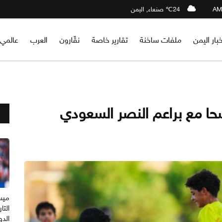
24℃ صنعاء, اليمن
خبار اليمن
ملفات ساخنة
تقارير خاصة
نقّارون
العرب
عالمي
سحا مع براعم النصر السعودي
ميس
التا
الدو