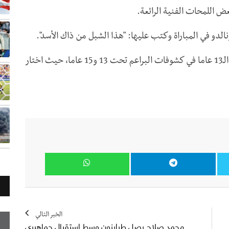
ض اللمحات الفنية الرائعة.
دو في المباراة وكتب عليها: "هذا الشبل من ذاك الأسد".
وكان النصر وقع قبل أيام مع جونيور وأدرج صاحب الـ13 عاما في كشوفات البراعم تحت 13 و15 عاما، حيث اختار
الخبر التالي
محمد صلاح يصل طرابزون وسط استقبال جماهيري