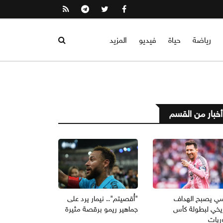
رياضة
حياة
فيديو
المزيد
أخبار من القسم
ي يصبح الهداف
"أُقصيتم".. نيمار يرد على
ريخي لبطولة كأس
جماهير ريمو برقصة مثيرة
ريات