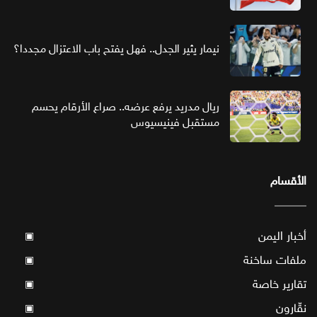
نيمار يثير الجدل.. فهل يفتح باب الاعتزال مجددا؟
ريال مدريد يرفع عرضه.. صراع الأرقام يحسم
مستقبل فينيسيوس
الأقسام
أخبار اليمن
▣
ملفات ساخنة
▣
تقارير خاصة
▣
نقّارون
▣