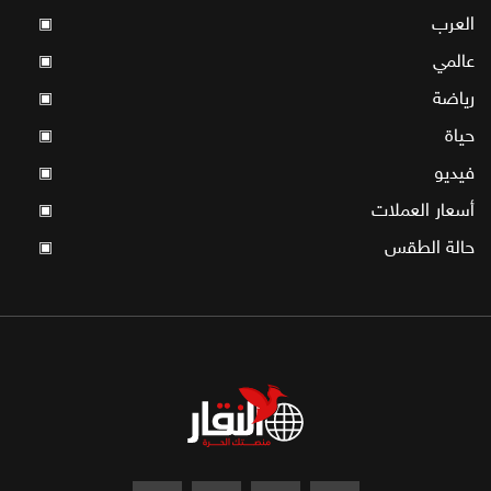
العرب
▣
عالمي
▣
رياضة
▣
حياة
▣
فيديو
▣
أسعار العملات
▣
حالة الطقس
▣