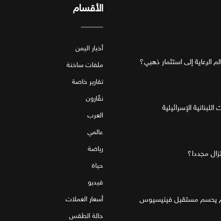
الأقسام
أخبار اليمن
ملفات ساخنة
تقارير خاصة
نقّارون
للبنانية الإسرائيلية
العرب
عالمي
رياضة
تزال مجددا؟
حياة
فيديو
قام يحسم مستقبل فينيسيوس
أسعار العملات
حالة الطقس