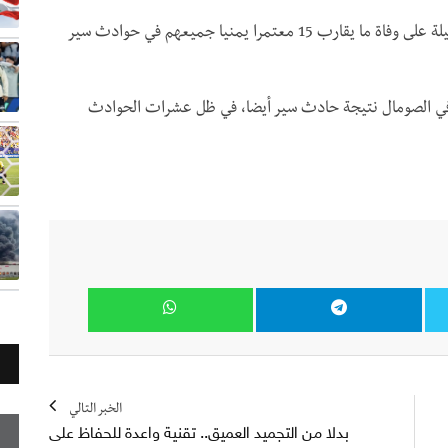
ونقلت وسائل اعلامية خبر الحادثة الذي يأتي بعد أيام قليلة على وفاة ما يقارب 15 معتمرا يمنيا جميعهم في حوادث سير
ي في الصومال نتيجة حادث سير أيضا، في ظل عشرات الحوادث
الخبر التالي
بدلا من التجميد العميق.. تقنية واعدة للحفاظ على