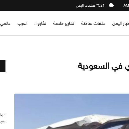
21℃ صنعاء, اليمن
خبار اليمن
ملفات ساخنة
تقارير خاصة
نقّارون
العرب
عالمي
ي في السعودية
عواق
مع ا