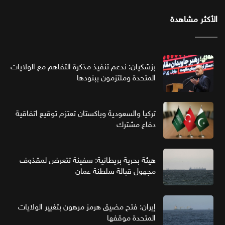
الأكثر مشاهدة
بزشكيان: ندعم تنفيذ مذكرة التفاهم مع الولايات
المتحدة وملتزمون ببنودها
تركيا والسعودية وباكستان تعتزم توقيع اتفاقية
دفاع مشترك
هيئة بحرية بريطانية: سفينة تتعرض لمقذوف
مجهول قبالة سلطنة عمان
إيران: فتح مضيق هرمز مرهون بتغيير الولايات
المتحدة موقفها