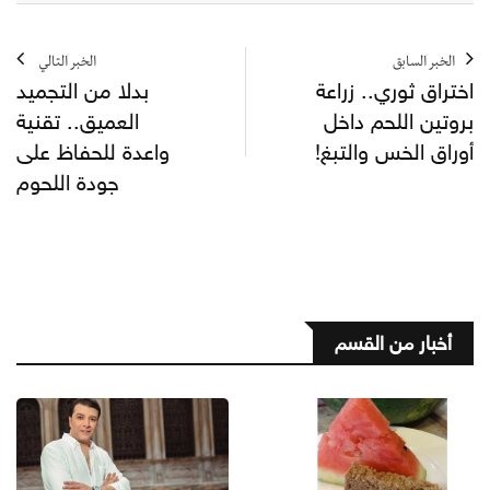
الخبر السابق
الخبر التالي
اختراق ثوري.. زراعة
بدلا من التجميد
بروتين اللحم داخل
العميق.. تقنية
أوراق الخس والتبغ!
واعدة للحفاظ على
جودة اللحوم
أخبار من القسم