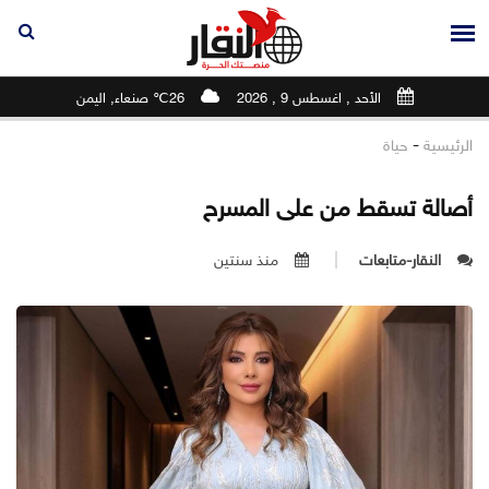
الأحد , اغسطس 9 , 2026
26℃ صنعاء, اليمن
-
الرئيسية
حياة
أصالة تسقط من على المسرح
النقار-متابعات
منذ سنتين