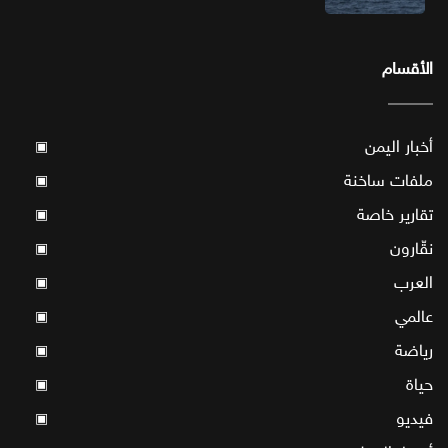
الأقسام
أخبار اليمن
▣
ملفات ساخنة
▣
تقارير خاصة
▣
نقّارون
▣
العرب
▣
عالمي
▣
رياضة
▣
حياة
▣
فيديو
▣