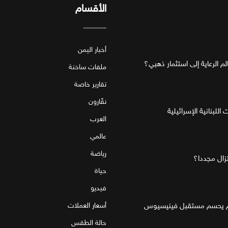
الأقسام
أخبار اليمن
ملفات ساخنة
تقارير خاصة
نقّارون
للبنانية الإسرائيلية
العرب
عالمي
رياضة
تزال مجددا؟
حياة
فيديو
قام يحسم مستقبل فينيسيوس
أسعار العملات
حالة الطقس