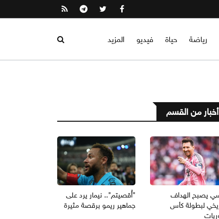
رياضة
حياة
فيديو
المزيد
أخبار من القسم
ي يصبح الهداف
"أُقصيتم".. نيمار يرد على
ريخي لبطولة كأس
جماهير ريمو برقصة مثيرة
ريات