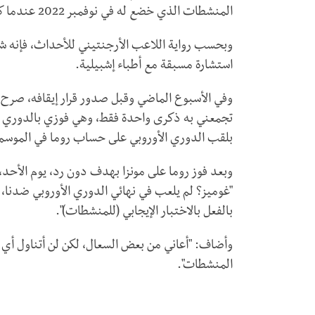
المنشطات الذي خضع له في نوفمبر 2022 عندما كان لاعبا في صفوف إشبيلية الإسباني.
وبحسب رواية اللاعب الأرجنتيني للأحداث، فإنه شع
استشارة مسبقة مع أطباء إشبيلية.
وفي الأسبوع الماضي وقبل صدور قرار إيقافه، صرح 
تجمعني به ذكرى واحدة فقط، وهي فوزي بالدوري الأ
بلقب الدوري الأوروبي على حساب روما في الموسم
وبعد فوز روما على مونزا بهدف دون رد، يوم الأحد،
"غوميز؟ لم يلعب في نهائي الدوري الأوروبي ضدنا،
بالفعل بالاختبار الإيجابي (للمنشطات)".
وأضاف: "أعاني من بعض السعال، لكن لن أتناول أي
المنشطات".