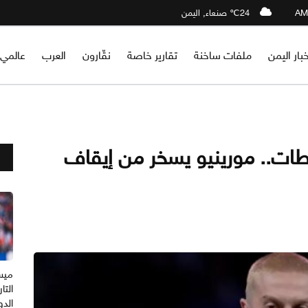
24℃ صنعاء, اليمن
خبار اليمن
ملفات ساخنة
تقارير خاصة
نقّارون
العرب
عالمي
ات.. مورينيو يسخر من إيقاف
ميس
التا
الدو