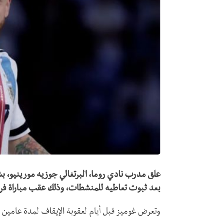
علق مدرب نادي روما، البرتغالي جوزيه مورينيو، بش
بعد ثبوت تعاطيه للمنشطات، وذلك عقب مباراة فريق
وتعرض غوميز قبل أيام لعقوبة الإيقاف لمدة عامي