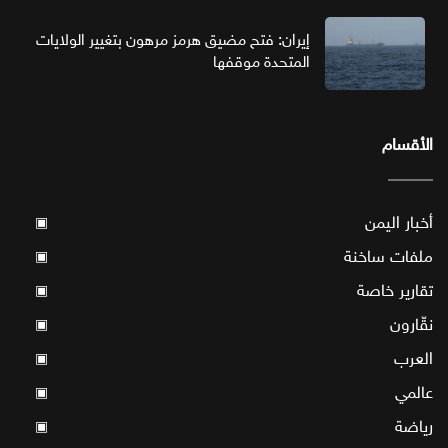
إيران: فتح مضيق هرمز مرهون بتغيير الولايات
المتحدة موقفها
الأقسام
أخبار اليمن
▣
ملفات ساخنة
▣
تقارير خاصة
▣
نقّارون
▣
العرب
▣
عالمي
▣
رياضة
▣