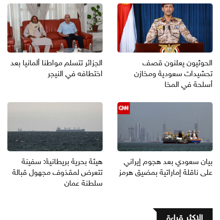
الحوثيون يعلنون قصف
الجزائر تتسلم مواطنا ألمانيا بعد
تحشيدات سعودية ومخازن
اختطافه في النيجر
أسلحة في المخا
بيان سعودي بعد هجوم إيراني
هيئة بحرية بريطانية: سفينة
على ناقلة إماراتية بمضيق هرمز
تتعرض لمقذوف مجهول قبالة
سلطنة عمان
الاكثر قراءة