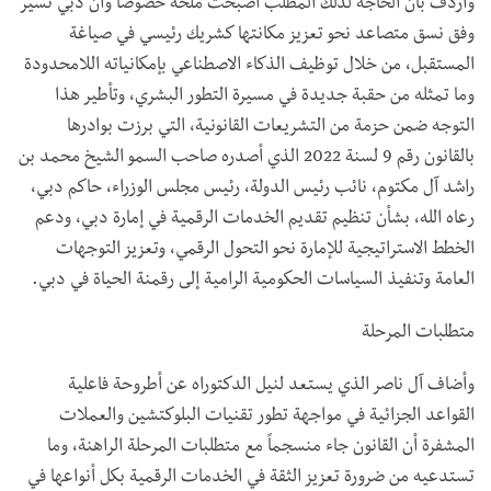
وأردف بأن الحاجة لذلك المطلب أصبحت ملحة خصوصاً وأن دبي تسير
وفق نسق متصاعد نحو تعزيز مكانتها كشريك رئيسي في صياغة
المستقبل، من خلال توظيف الذكاء الاصطناعي بإمكانياته اللامحدودة
وما تمثله من حقبة جديدة في مسيرة التطور البشري، وتأطير هذا
التوجه ضمن حزمة من التشريعات القانونية، التي برزت بوادرها
بالقانون رقم 9 لسنة 2022 الذي أصدره صاحب السمو الشيخ محمد بن
راشد آل مكتوم، نائب رئيس الدولة، رئيس مجلس الوزراء، حاكم دبي،
رعاه الله، بشأن تنظيم تقديم الخدمات الرقمية في إمارة دبي، ودعم
الخطط الاستراتيجية للإمارة نحو التحول الرقمي، وتعزيز التوجهات
العامة وتنفيذ السياسات الحكومية الرامية إلى رقمنة الحياة في دبي.
متطلبات المرحلة
وأضاف آل ناصر الذي يستعد لنيل الدكتوراه عن أطروحة فاعلية
القواعد الجزائية في مواجهة تطور تقنيات البلوكتشين والعملات
المشفرة أن القانون جاء منسجماً مع متطلبات المرحلة الراهنة، وما
تستدعيه من ضرورة تعزيز الثقة في الخدمات الرقمية بكل أنواعها في