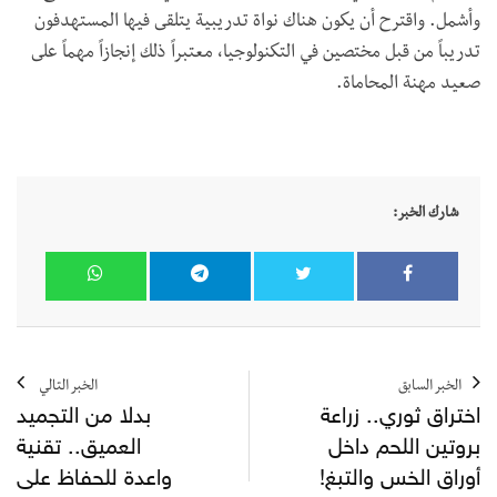
وأشمل. واقترح أن يكون هناك نواة تدريبية يتلقى فيها المستهدفون
تدريباً من قبل مختصين في التكنولوجيا، معتبراً ذلك إنجازاً مهماً على
صعيد مهنة المحاماة.
شارك الخبر:
الخبر السابق
الخبر التالي
اختراق ثوري.. زراعة
بدلا من التجميد
بروتين اللحم داخل
العميق.. تقنية
أوراق الخس والتبغ!
واعدة للحفاظ على