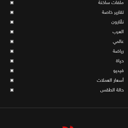
ملفات ساخنة
▣
تقارير خاصة
▣
نقّارون
▣
العرب
▣
عالمي
▣
رياضة
▣
حياة
▣
فيديو
▣
أسعار العملات
▣
حالة الطقس
▣