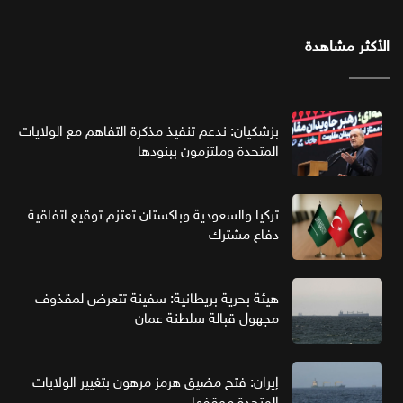
الأكثر مشاهدة
بزشكيان: ندعم تنفيذ مذكرة التفاهم مع الولايات
المتحدة وملتزمون ببنودها
تركيا والسعودية وباكستان تعتزم توقيع اتفاقية
دفاع مشترك
هيئة بحرية بريطانية: سفينة تتعرض لمقذوف
مجهول قبالة سلطنة عمان
إيران: فتح مضيق هرمز مرهون بتغيير الولايات
المتحدة موقفها