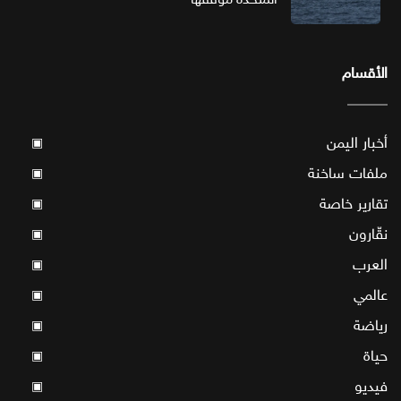
الأقسام
أخبار اليمن
▣
ملفات ساخنة
▣
تقارير خاصة
▣
نقّارون
▣
العرب
▣
عالمي
▣
رياضة
▣
حياة
▣
فيديو
▣