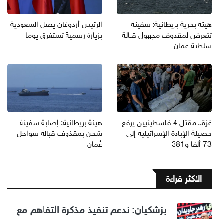
هيئة بحرية بريطانية: سفينة
الرئيس أردوغان يصل السعودية
تتعرض لمقذوف مجهول قبالة
بزيارة رسمية تستغرق يوما
سلطنة عمان
غزة.. مقتل 4 فلسطينيين يرفع
هيئة بريطانية: إصابة سفينة
حصيلة الإبادة الإسرائيلية إلى
شحن بمقذوف قبالة سواحل
73 ألفا و381
عُمان
الاكثر قراءة
بزشكيان: ندعم تنفيذ مذكرة التفاهم مع