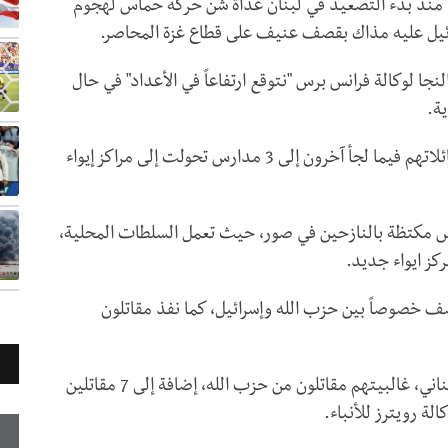
اً منذ بدء التصعيد في لبنان غداة شن حركة حماس لهجوم
جا لوكالة فرانس برس "نتوقع ارتفاعاً في الأعداد" في حال
ة.
والتحق غالبية النازحين، وفق أبو النجا، بأفراد من عائلاتهم فيما لجأ آخرون إلى 3 مدارس تحولت إلى مراكز إيواء
س مكتظة بالنازحين في صور، حيث تعمل السلطات المحلية،
كز ايواء جديد.
صف خصوصاً بين حزب الله وإسرائيل، كما نفذ مقاتلون
وأسفر التصعيد عن مقتل 40 شخصاً في الجانب اللبناني، غالبيتهم مقاتلون من حزب الله، إضافة إلى 7 مقاتلين