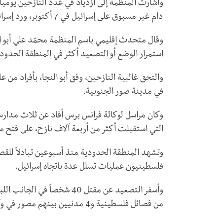
وأشارت المنظمة إلى ازدياد في عدد النازحين يومي
دام غير مسبوق على إسرائيل في 7 أكتوبر، ورد إسرائيل عليه مذاك بقصف عنيف على قطاع غزة المحاصر.
وقال متحدث إقليمي باسم المنظمة محمّد علي أبو الن
استمرار الوضع أو التصعيد أكثر في المنطقة الحدودي
في مدينة صور الجنوبية.
وكان مراسل لوكالة فرانس برس أفاد عن ثلاث مدار
التي استقبلت أكثر من أربعة آلاف نازح، على فتح مر
وتشهد المنطقة الحدودية منذ أسبوعين تبادلاً للق
فلسطينيون عمليات تسلل عدة باتجاه إسرائيل.
من فصائل فلسطينية و4 مدنيين بينهم مصور في وكالة رويترز للأنباء.