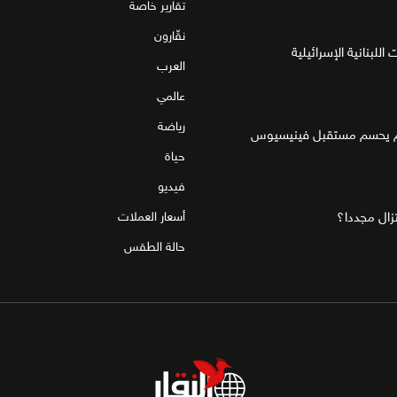
تقارير خاصة
نقّارون
للبنانية الإسرائيلية
العرب
عالمي
رياضة
قام يحسم مستقبل فينيسيوس
حياة
فيديو
تزال مجددا؟
أسعار العملات
حالة الطقس