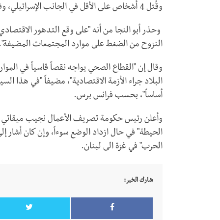
وقُتل 4 أشخاص على الأقل في الجانب الإسرائيلي، وفقا لما ذكرته وكالة فرانس برس.
وحذر أبو النجا من أنه "على وقع التدهور الاقتصادي 
النزوح من الضغط على موارد المجتمعات المضيفة".
وقال إن "القطاع الصحي يواجه نقصاً قاسياً في الموار
البلاد جراء الأزمة الاقتصادية"، مضيفاً "في هذا السي
أساساً"، بحسب فرانس برس.
وأعلن رئيس حكومة تصريف الأعمال نجيب ميقاتي ا
الحيطة" في حال ازداد الوضع سوءاً، وإن كان أشار إ
الحرب" في غزة الى لبنان.
شارك الخبر: