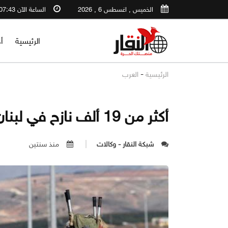
الخميس , اغسطس 6 , 2026
الساعة الآن 07:43 PM
الرئيسية
أ
-
الرئيسية
العرب
أكثر من 19 ألف نازح في لبنان جراء التصعيد مع إسرائيل
شبكة النقار - وكالات
منذ سنتين