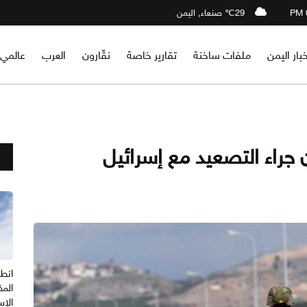
29℃ صنعاء, اليمن
خبار اليمن
ملفات ساخنة
تقارير خاصة
نقّارون
العرب
عالمي
انطل
المف
الإس