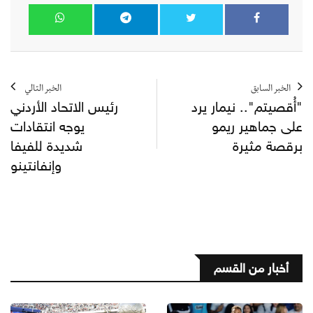
الخبر السابق
الخبر التالي
"أُقصيتم".. نيمار يرد
رئيس الاتحاد الأردني
على جماهير ريمو
يوجه انتقادات
برقصة مثيرة
شديدة للفيفا
وإنفانتينو
أخبار من القسم