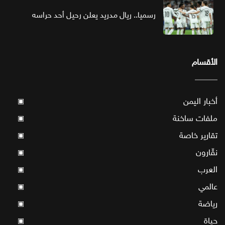
رسميا.. ريال مدريد يعلن رحيل أحد حراسه
الأقسام
أخبار اليمن
▣
ملفات ساخنة
▣
تقارير خاصة
▣
نقّارون
▣
العرب
▣
عالمي
▣
رياضة
▣
حياة
▣