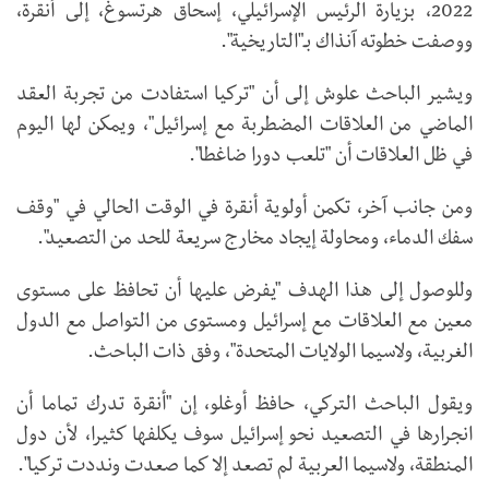
2022، بزيارة الرئيس الإسرائيلي، إسحاق هرتسوغ، إلى أنقرة،
ووصفت خطوته آنذاك بـ"التاريخية".
ويشير الباحث علوش إلى أن "تركيا استفادت من تجربة العقد
الماضي من العلاقات المضطربة مع إسرائيل"، ويمكن لها اليوم
في ظل العلاقات أن "تلعب دورا ضاغطا".
ومن جانب آخر، تكمن أولوية أنقرة في الوقت الحالي في "وقف
سفك الدماء، ومحاولة إيجاد مخارج سريعة للحد من التصعيد".
وللوصول إلى هذا الهدف "يفرض عليها أن تحافظ على مستوى
معين مع العلاقات مع إسرائيل ومستوى من التواصل مع الدول
الغربية، ولاسيما الولايات المتحدة"، وفق ذات الباحث.
ويقول الباحث التركي، حافظ أوغلو، إن "أنقرة تدرك تماما أن
انجرارها في التصعيد نحو إسرائيل سوف يكلفها كثيرا، لأن دول
المنطقة، ولاسيما العربية لم تصعد إلا كما صعدت ونددت تركيا".