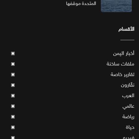
المتحدة موقفها
الأقسام
أخبار اليمن
▣
ملفات ساخنة
▣
تقارير خاصة
▣
نقّارون
▣
العرب
▣
عالمي
▣
رياضة
▣
حياة
▣
فيديو
▣