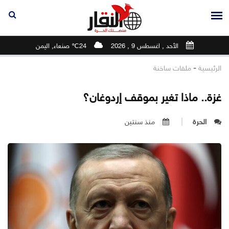
الأحد , اغسطس 9 , 2026
24℃ صنعاء, اليمن
-
الرئيسية
ملفات ساخنة
غزة.. ماذا تغير بموقف إردوغان؟
الحرة
منذ سنتين