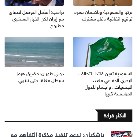
تركيا والسعودية وباكستان تعتزم
ترامب: أفضّل التوصل لاتفاق
توقيع اتفاقية دفاع مشترك
مع إيران لكن الخيار العسكري
مطروح
السعودية تعين قائدا للتحالف
دولي طهران: مضيق هرمز
البحري الدفاعي متعدد
سيظل مغلقا حتى تنتهي
الجنسيات.. واجتماع للدول
المؤسسة قريبا
الاكثر قراءة
بزشكيان: ندعم تنفيذ مذكرة التفاهم مع