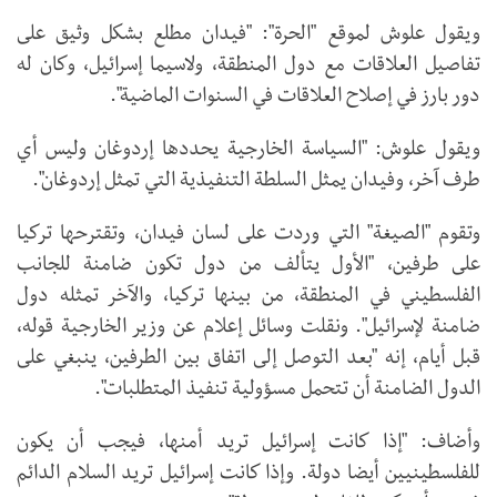
ويقول علوش لموقع "الحرة": "فيدان مطلع بشكل وثيق على
تفاصيل العلاقات مع دول المنطقة، ولاسيما إسرائيل، وكان له
دور بارز في إصلاح العلاقات في السنوات الماضية".
ويقول علوش: "السياسة الخارجية يحددها إردوغان وليس أي
طرف آخر، وفيدان يمثل السلطة التنفيذية التي تمثل إردوغان".
وتقوم "الصيغة" التي وردت على لسان فيدان، وتقترحها تركيا
على طرفين، "الأول يتألف من دول تكون ضامنة للجانب
الفلسطيني في المنطقة، من بينها تركيا، والآخر تمثله دول
ضامنة لإسرائيل". ونقلت وسائل إعلام عن وزير الخارجية قوله،
قبل أيام، إنه "بعد التوصل إلى اتفاق بين الطرفين، ينبغي على
الدول الضامنة أن تتحمل مسؤولية تنفيذ المتطلبات".
وأضاف: "إذا كانت إسرائيل تريد أمنها، فيجب أن يكون
للفلسطينيين أيضا دولة. وإذا كانت إسرائيل تريد السلام الدائم