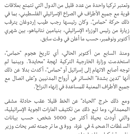
وتعتبر تركيا واحدة من عدد قليل من الدول التي تتمتع بعلاقات
قوية مع جميع الأطراف في الصراع الإسرائيلي الفلسطيني، بما في
ذلك حركة "حماس". وكان رئيسها رجب طيب إردوغان يترقب
زيارة من رئيس الوزراء الإسرائيلي، بنيامين نتانياهو، بين شهري
أكتوبر ونوفمبر، حسب ما أعلن في وقت سابق.
ومنذ السابع من أكتوبر الحالي، أي تاريخ هجوم "حماس"،
استخدمت وزارة الخارجية التركية لهجة "محايدة". وبينما لم
توجه أصابع الاتهام إلى إسرائيل أو "حماس"، أكدت بدلا عن ذلك
أنها "تدين بشدة" الخسائر في أرواح المدنيين و"على اتصال مع
جميع الأطراف المعنية للمساعدة في إنهاء النزاع".
ومع ذلك خرج "الحياد" عن الخط قليلا عقب حادثة مشفى
المعمداني، وما تبع ذلك من تكثيف الغارات الجوية الإسرائيلية،
والتي أودت بحياة أكثر من 5000 شخص، حسب بيانات
السلطات الصحية في غزة، ووفق ما ترجمته تصريحات وزير