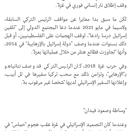
وقف إطلاق نار إنساني فوري في غزة".
لكن ما سبق بدا مغايرا عن مواقف الرئيس التركي السابقة،
ولاسيما في مايو 2021 عندما دعا المجتمع الدولي إلى "تلقين
إسرائيل درسا رادعا"، لوقف الهجمات على الفلسطينيين، أو قبل
ذلك بسنوات عندما وصف "دولة إسرائيل بالإرهابية" في 2014،
وأنها "تجاوزت فظائع هتلر من خلال عملياتها بغزة".
وفي حرب غزة 2018، كان الرئيس التركي قد وصف نتانياهو
بـ"الإرهابي"، وتزامن ذلك مع سحب تركيا سفيرها في تل أبيب،
وإعلانها السفير الإسرائيلي لديها "شخصا غير مرغوب به".
"وساطة وصعود فيدان"
وعندما كان التصعيد الإسرائيلي في غزة عقب هجوم "حماس" في