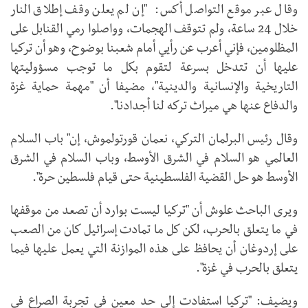
وقال عبر موقع التواصل أكس: "إن لم يعلن وقف إطلاق النار
خلال 24 ساعة، ولم تتوقف الهجمات، وواصلوا رمي القنابل على
المظلومين، فإني أعرب عن رأيي أمام شعبنا بوضوح، وهو أن تركيا
عليها أن تتدخل بسرعة لتقوم بكل ما توجب مسؤوليتها
التاريخية والإنسانية والدينية"، مضيفا أن "مهمة حماية غزة
والدفاع عنها هي ميراث تركه لنا أجدادنا".
وقال رئيس البرلمان التركي، نعمان قورتولموش، إن" باب السلام
العالمي هو السلام في الشرق الأوسط، وباب السلام في الشرق
الأوسط هو حل القضية الفلسطينية حتى قيام فلسطين حرة".
ويرى الباحث علوش أن "تركيا ليست بوارد أن تصعد من موقفها
في ما يتعلق بالحرب، لكن كل ما تمادت إسرائيل كان من الصعب
على إردوغان أن يحافظ على هذه الموازنة التي يعمل عليها فيما
يتعلق بالحرب في غزة".
ويضيف: "تركيا استفادت إلى حد معين في تجربة الصراع في