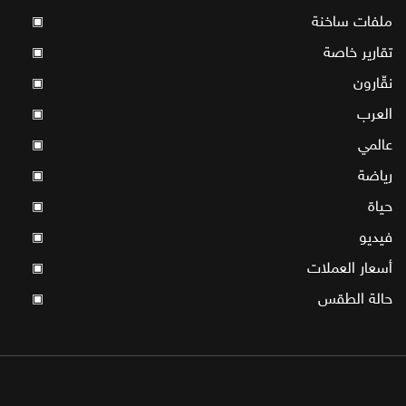
ملفات ساخنة
▣
تقارير خاصة
▣
نقّارون
▣
العرب
▣
عالمي
▣
رياضة
▣
حياة
▣
فيديو
▣
أسعار العملات
▣
حالة الطقس
▣