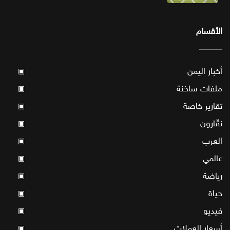
الأقسام
أخبار اليمن
▣
ملفات ساخنة
▣
تقارير خاصة
▣
نقّارون
▣
العرب
▣
عالمي
▣
رياضة
▣
حياة
▣
فيديو
▣
أسعار العملات
▣