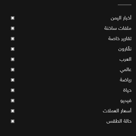
أخبار اليمن
▣
ملفات ساخنة
▣
تقارير خاصة
▣
نقّارون
▣
العرب
▣
عالمي
▣
رياضة
▣
حياة
▣
فيديو
▣
أسعار العملات
▣
حالة الطقس
▣