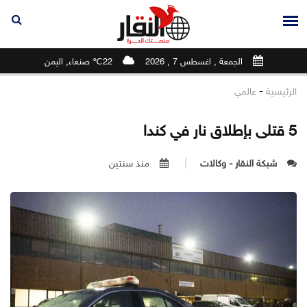
الجمعة , اغسطس 7 , 2026
22℃ صنعاء, اليمن
-
الرئيسية
عالمي
5 قتلى بإطلاق نار في كندا
شبكة النقار - وكالات
منذ سنتين