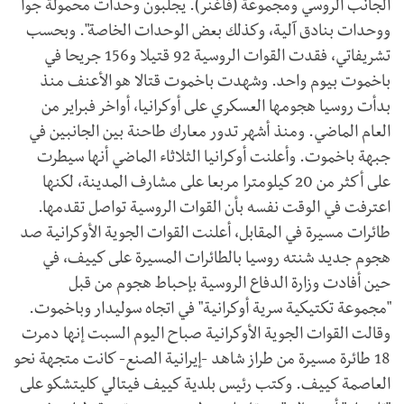
الجانب الروسي ومجموعة (فاغنر). يجلبون وحدات محمولة جوا
ووحدات بنادق آلية، وكذلك بعض الوحدات الخاصة". وبحسب
تشريفاتي، فقدت القوات الروسية 92 قتيلا و156 جريحا في
باخموت بيوم واحد. وشهدت باخموت قتالا هو الأعنف منذ
بدأت روسيا هجومها العسكري على أوكرانيا، أواخر فبراير من
العام الماضي. ومنذ أشهر تدور معارك طاحنة بين الجانبين في
جبهة باخموت. وأعلنت أوكرانيا الثلاثاء الماضي أنها سيطرت
على أكثر من 20 كيلومترا مربعا على مشارف المدينة، لكنها
اعترفت في الوقت نفسه بأن القوات الروسية تواصل تقدمها.
طائرات مسيرة في المقابل، أعلنت القوات الجوية الأوكرانية صد
هجوم جديد شنته روسيا بالطائرات المسيرة على كييف، في
حين أفادت وزارة الدفاع الروسية بإحباط هجوم من قبل
"مجموعة تكتيكية سرية أوكرانية" في اتجاه سوليدار وباخموت.
وقالت القوات الجوية الأوكرانية صباح اليوم السبت إنها دمرت
18 طائرة مسيرة من طراز شاهد -إيرانية الصنع- كانت متجهة نحو
العاصمة كييف. وكتب رئيس بلدية كييف فيتالي كليتشكو على