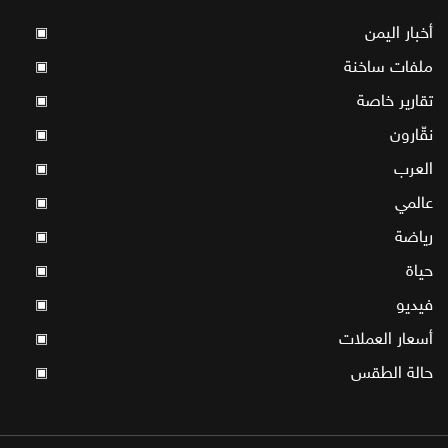
أخبار اليمن
▣
ملفات ساخنة
▣
تقارير خاصة
▣
نقّارون
▣
العرب
▣
عالمي
▣
رياضة
▣
حياة
▣
فيديو
▣
أسعار العملات
▣
حالة الطقس
▣