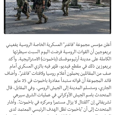
أعلن مؤسس مجموعة "فاغنر" العسكرية الخاصة الروسية يفغيني
بريغوجين أن القوات الروسية فرضت اليوم السبت سيطرتها
الكاملة على مدينة أرتيوموفسك (باخموت) الاستراتيجية. وأكد
بريغوزين ذلك في مقطع فيديو، ظهر فيه بالزي العسكري أمام
صف من المقاتلين يحملون أعلام روسيا ولافتات "فاغنر". وأضاف
قائد المجموعة أن قواته ستبدأ مغادرة باخموت في 25 مايو
الجاري، وستسلم المدينة إلى الجيش الروسي. وفي المقابل، قال
المتحدث باسم الجيش الأوكراني في عمليات الشرق سيرهي
تشريفاتي إن "القتال لا يزال مستمرا ومركزه في باخموت". وأشار
المتحدث إلى أن "باخموت تظل الهدف الرئيسي المعتمد لدى