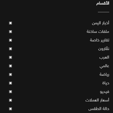
الأقسام
أخبار اليمن
▣
ملفات ساخنة
▣
تقارير خاصة
▣
نقّارون
▣
العرب
▣
عالمي
▣
رياضة
▣
حياة
▣
فيديو
▣
أسعار العملات
▣
حالة الطقس
▣