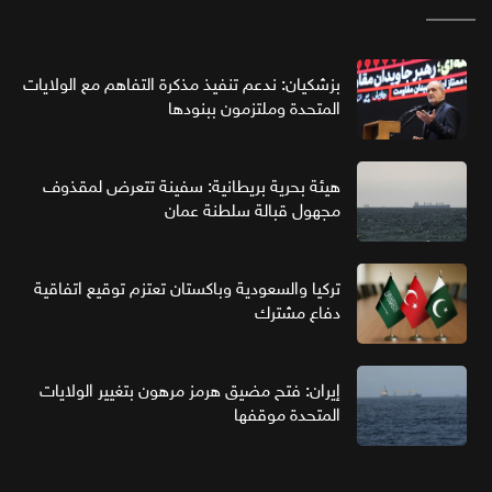
بزشكيان: ندعم تنفيذ مذكرة التفاهم مع الولايات
المتحدة وملتزمون ببنودها
هيئة بحرية بريطانية: سفينة تتعرض لمقذوف
مجهول قبالة سلطنة عمان
تركيا والسعودية وباكستان تعتزم توقيع اتفاقية
دفاع مشترك
إيران: فتح مضيق هرمز مرهون بتغيير الولايات
المتحدة موقفها