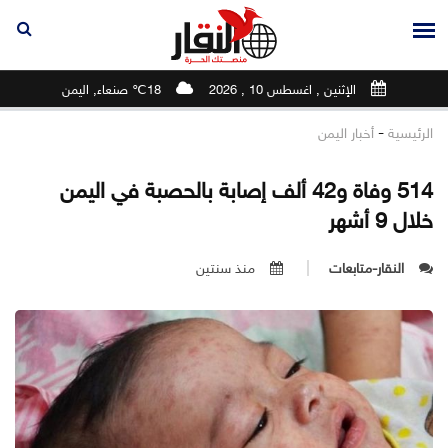
الإثنين , اغسطس 10 , 2026
18℃ صنعاء, اليمن
-
الرئيسية
أخبار اليمن
514 وفاة و42 ألف إصابة بالحصبة في اليمن
خلال 9 أشهر
النقار-متابعات
منذ سنتين