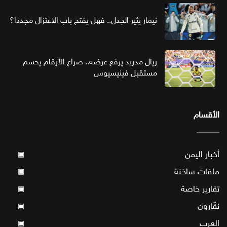
نيمار يثير الجدل.. فهل يفتح باب الاعتزال مجددا؟
ريال مدريد يرفع عرضه.. صراع الأرقام يحسم
مستقبل فينيسيوس
الأقسام
أخبار اليمن
▣
ملفات ساخنة
▣
تقارير خاصة
▣
نقّارون
▣
العرب
▣