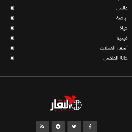
عالمي
▣
رياضة
▣
حياة
▣
فيديو
▣
أسعار العملات
▣
حالة الطقس
▣